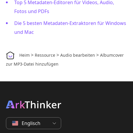
Top 5 Metadaten-Editoren für Videos, Audio,
Fotos und PDFs
Die 5 besten Metadaten-Extraktoren für Windows
und Mac
>
>
>
Heim
Ressource
Audio bearbeiten
Albumcover
zur MP3-Datei hinzufügen
Englisch