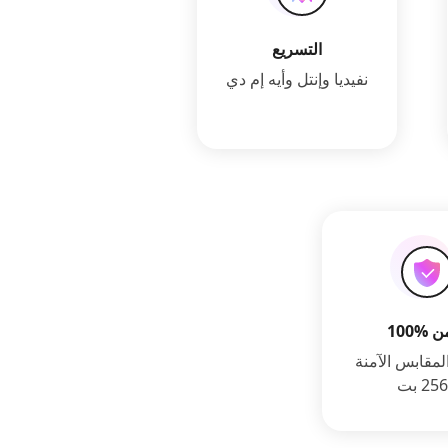
التسريع
نفيديا وإنتل وأيه إم دي
1 آمن
لمقابس الآمنة
256 بت