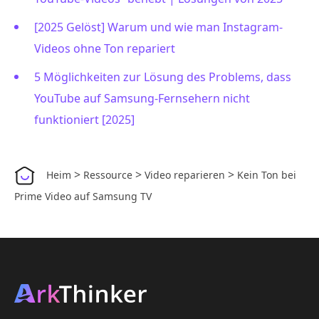
[2025 Gelöst] Warum und wie man Instagram-
Videos ohne Ton repariert
5 Möglichkeiten zur Lösung des Problems, dass
YouTube auf Samsung-Fernsehern nicht
funktioniert [2025]
>
>
>
Heim
Ressource
Video reparieren
Kein Ton bei
Prime Video auf Samsung TV