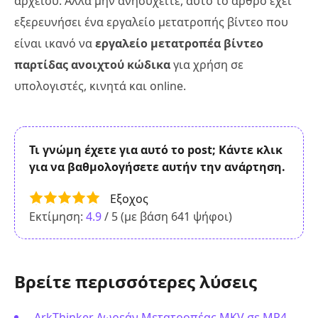
αρχείου. Αλλά μην ανησυχείτε, αυτό το άρθρο έχει
εξερευνήσει ένα εργαλείο μετατροπής βίντεο που
είναι ικανό να
εργαλείο μετατροπέα βίντεο
παρτίδας ανοιχτού κώδικα
για χρήση σε
υπολογιστές, κινητά και online.
Τι γνώμη έχετε για αυτό το post; Κάντε κλικ
για να βαθμολογήσετε αυτήν την ανάρτηση.
Εξοχος
Εκτίμηση:
4.9
/ 5 (με βάση
641
ψήφοι)
Βρείτε περισσότερες λύσεις
ArkThinker Δωρεάν Μετατροπέας MKV σε MP4