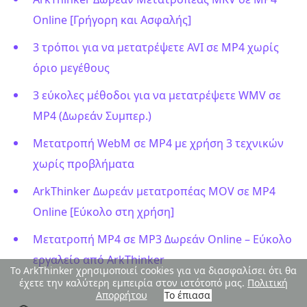
Online [Γρήγορη και Ασφαλής]
3 τρόποι για να μετατρέψετε AVI σε MP4 χωρίς
όριο μεγέθους
3 εύκολες μέθοδοι για να μετατρέψετε WMV σε
MP4 (Δωρεάν Συμπερ.)
Μετατροπή WebM σε MP4 με χρήση 3 τεχνικών
χωρίς προβλήματα
ArkThinker Δωρεάν μετατροπέας MOV σε MP4
Online [Εύκολο στη χρήση]
Μετατροπή MP4 σε MP3 Δωρεάν Online – Εύκολο
εργαλείο από ArkThinker
Το ArkThinker χρησιμοποιεί cookies για να διασφαλίσει ότι θα
έχετε την καλύτερη εμπειρία στον ιστότοπό μας.
Πολιτική
Απορρήτου
Το έπιασα