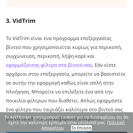
3. VidTrim
Το VidTrim είναι ένα πρόγραμμα επεξεργασίας
βίντεο που χρησιμοποιείται κυρίως για περικοπή,
συγχώνευση, περικοπή, λήψη καρέ και
εφαρμόζοντας φίλτρα στα βίντεό σας
. Εάν είστε
αρχάριοι στην επεξεργασία, μπορείτε να βασιστείτε
σε αυτήν την εφαρμογή καθώς είναι απλή στην
πλοήγηση. Μπορείτε να επιλέξετε ένα από την
ποικιλία φίλτρων που διαθέτει. Απλώς εφαρμόστε
ένα φίλτρο που ταιριάζει καλύτερα στο βίντεό σας
Το ArkThinker χρησιμοποιεί cookies για να διασφαλίσει ότι θα
για να το κάνετε πιο ευχάριστο στα μάτια.
έχετε την καλύτερη εμπειρία στον ιστότοπό μας.
Πολιτική
Απορρήτου
Το έπιασα