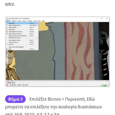
MKV.
Βήμα 3
Επιλέξτε Βίντεο > Περικοπή. Εδώ
μπορείτε να επιλέξετε την αναλογία διαστάσεων
από 16:9, 16:10, 4:3, 1:1 κ.λπ.