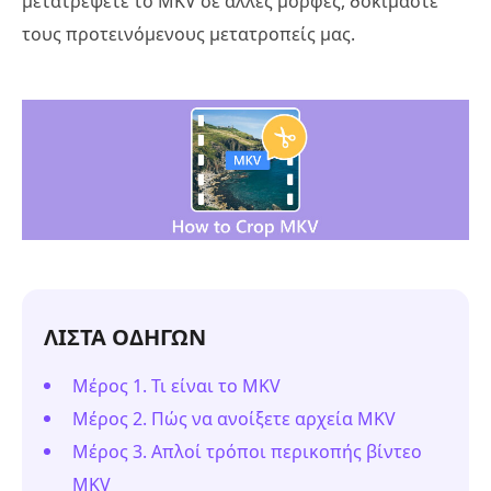
μετατρέψετε το MKV σε άλλες μορφές, δοκιμάστε
τους προτεινόμενους μετατροπείς μας.
ΛΙΣΤΑ ΟΔΗΓΩΝ
Μέρος 1. Τι είναι το MKV
Μέρος 2. Πώς να ανοίξετε αρχεία MKV
Μέρος 3. Απλοί τρόποι περικοπής βίντεο
MKV