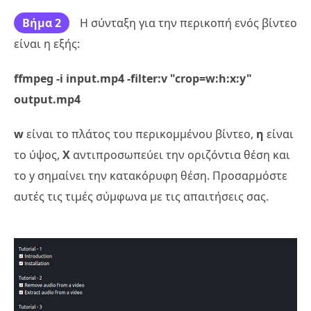
Βήμα 2
Η σύνταξη για την περικοπή ενός βίντεο
είναι η εξής:
ffmpeg -i input.mp4 -filter:v "crop=w:h:x:y"
output.mp4
w
είναι το πλάτος του περικομμένου βίντεο,
η
είναι
το ύψος,
Χ
αντιπροσωπεύει την οριζόντια θέση και
το y σημαίνει την κατακόρυφη θέση. Προσαρμόστε
αυτές τις τιμές σύμφωνα με τις απαιτήσεις σας.