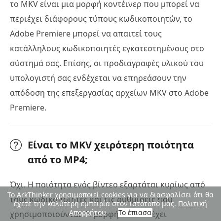
το MKV είναι μια μορφή κοντέινερ που μπορεί να
περιέχει διάφορους τύπους κωδικοποιητών, το
Adobe Premiere μπορεί να απαιτεί τους
κατάλληλους κωδικοποιητές εγκατεστημένους στο
σύστημά σας. Επίσης, οι προδιαγραφές υλικού του
υπολογιστή σας ενδέχεται να επηρεάσουν την
απόδοση της επεξεργασίας αρχείων MKV στο Adobe
Premiere.
Είναι το MKV χειρότερη ποιότητα
από το MP4;
Όχι. Η ποιότητα ενός βίντεο εξαρτάται κυρίως από
Το ArkThinker χρησιμοποιεί cookies για να διασφαλίσει ότι θα
τους κωδικοποιητές και τις ρυθμίσεις που
έχετε την καλύτερη εμπειρία στον ιστότοπό μας.
Πολιτική
Απορρήτου
Το έπιασα
χρησιμοποιούνται. Η μορφή MP4 θα έχει