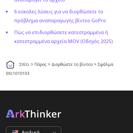
6 εύκολες λύσεις για να διορθώσετε το
πρόβλημα αναπαραγωγής βίντεο GoPro
Πώς να επιδιορθώσετε κατεστραμμένα ή
κατεστραμμένα αρχεία MOV (Οδηγός 2025)
>
>
>
Σπίτι
Πόρος
Διορθώστε το βίντεο
Σφάλμα
0Xc1010103
Αγγλικά