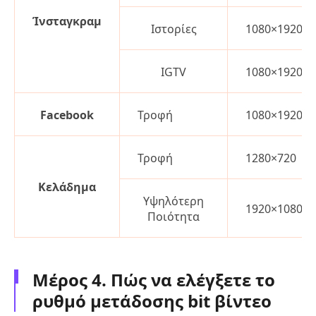
Ίνσταγκραμ
Ιστορίες
1080×1920
IGTV
1080×1920
Facebook
Τροφή
1080×1920
Τροφή
1280×720
Κελάδημα
Υψηλότερη
1920×1080
Ποιότητα
Μέρος 4. Πώς να ελέγξετε το
ρυθμό μετάδοσης bit βίντεο