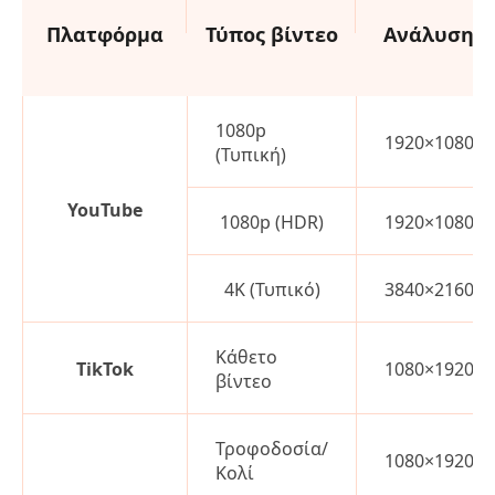
Πλατφόρμα
Τύπος βίντεο
Ανάλυση
1080p
1920×1080
(Τυπική)
YouTube
1080p (HDR)
1920×1080
4K (Τυπικό)
3840×2160
Κάθετο
TikTok
1080×1920
βίντεο
Τροφοδοσία/
1080×1920
Κολί