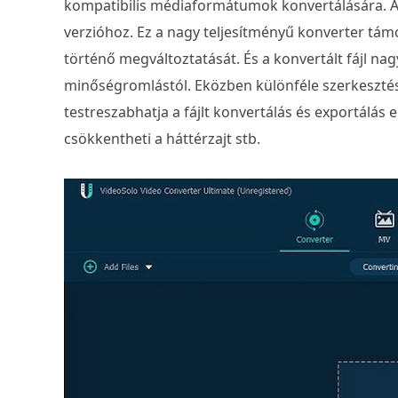
kompatibilis médiaformátumok konvertálására. 
verzióhoz. Ez a nagy teljesítményű konverter tám
történő megváltoztatását. És a konvertált fájl na
minőségromlástól. Eközben különféle szerkesztés
testreszabhatja a fájlt konvertálás és exportálás elő
csökkentheti a háttérzajt stb.