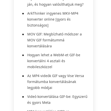
ján, és hogyan valósíthatjuk meg?
ArkThinker ingyenes MKV-MP4
konverter online [gyors és
biztonságos]
MOV GIF: Megbízható módszer a
MOV GIF formátummá
konvertálására
Hogyan lehet a WebM-et GIF-be
konvertálni 4 asztali és
mobileszközzel
Az MP4 videók GIF vagy Vise Versa
formátumba konvertálásának
legjobb módjai
Videó konvertálása GIF-be: Egyszerű
és gyors Meta