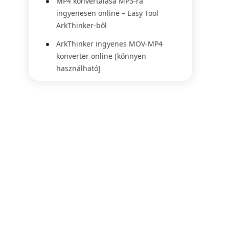
MP4 konvertálása MP3-ra
ingyenesen online – Easy Tool
ArkThinker-ből
ArkThinker ingyenes MOV-MP4
konverter online [könnyen
használható]