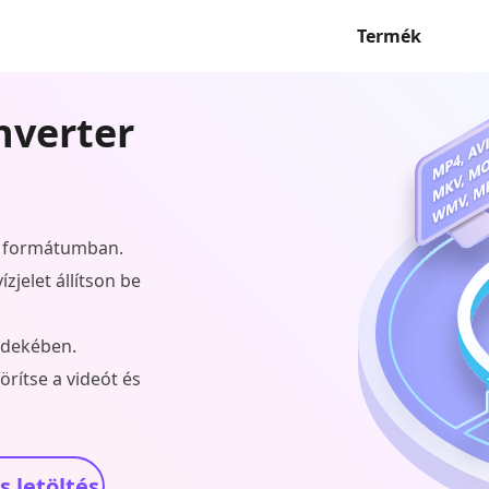
Termék
nverter
0 formátumban.
zjelet állítson be
érdekében.
örítse a videót és
 letöltés