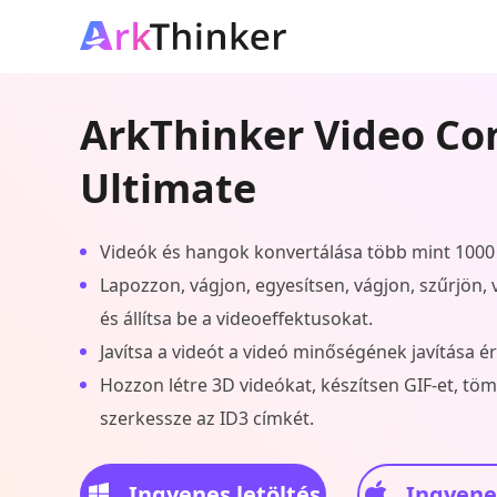
ArkThinker Video Co
Ultimate
Videók és hangok konvertálása több mint 100
Lapozzon, vágjon, egyesítsen, vágjon, szűrjön, ví
és állítsa be a videoeffektusokat.
Javítsa a videót a videó minőségének javítása 
Hozzon létre 3D videókat, készítsen GIF-et, töm
szerkessze az ID3 címkét.
Ingyenes letöltés
Ingyenes