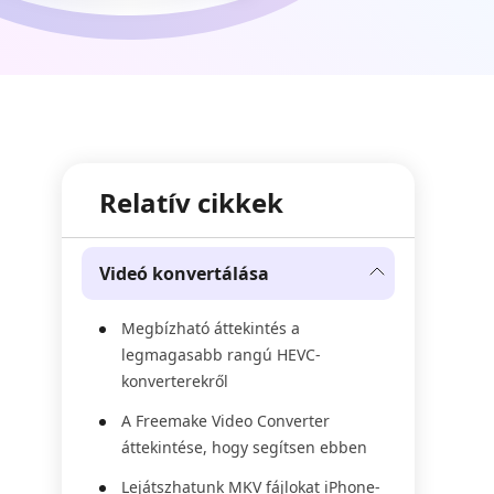
Relatív cikkek
Videó konvertálása
Megbízható áttekintés a
legmagasabb rangú HEVC-
konverterekről
A Freemake Video Converter
áttekintése, hogy segítsen ebben
Lejátszhatunk MKV fájlokat iPhone-