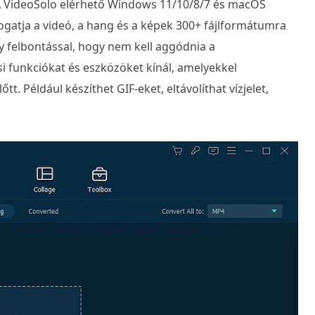
A VideoSolo elérhető Windows 11/10/8/7 és macOS
ogatja a videó, a hang és a képek 300+ fájlformátumra
gy felbontással, hogy nem kell aggódnia a
i funkciókat és eszközöket kínál, amelyekkel
tt. Például készíthet GIF-eket, eltávolíthat vízjelet,