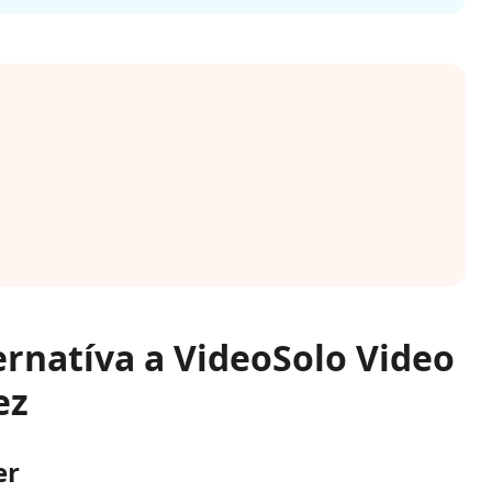
ternatíva a VideoSolo Video
ez
er