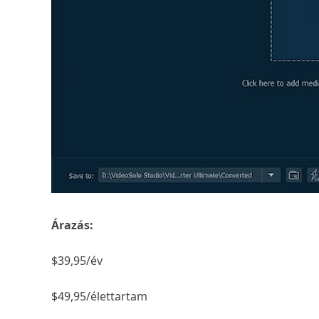
Árazás:
$39,95/év
$49,95/élettartam