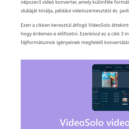
népszerű videó konverter, amely különféle formá
skáláját kínálja, például videószerkesztést és -javít
Ezen a cikken keresztül átfogó VideoSolo áttekin
hogy érdemes-e előfizetni. Ezenkívül ez a cikk 3 in
fájlformátumok igényeinek megfelelő konvertálás