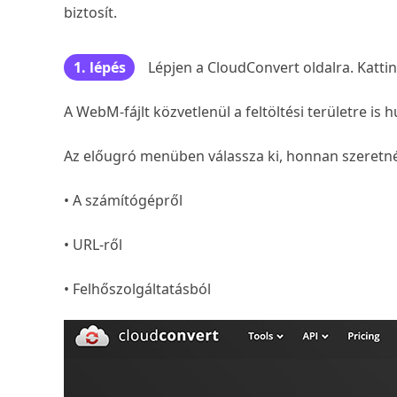
biztosít.
1. lépés
Lépjen a CloudConvert oldalra. Kattin
A WebM-fájlt közvetlenül a feltöltési területre is 
Az előugró menüben válassza ki, honnan szeretné fe
• A számítógépről
• URL-ről
• Felhőszolgáltatásból