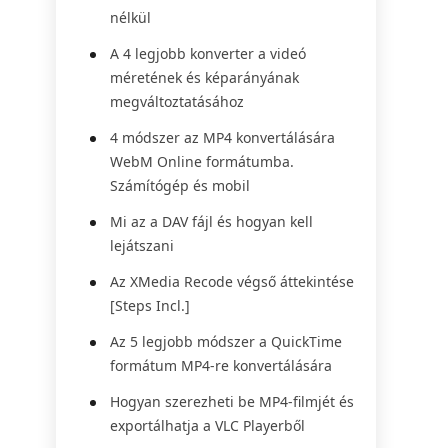
nélkül
A 4 legjobb konverter a videó
méretének és képarányának
megváltoztatásához
4 módszer az MP4 konvertálására
WebM Online formátumba.
Számítógép és mobil
Mi az a DAV fájl és hogyan kell
lejátszani
Az XMedia Recode végső áttekintése
[Steps Incl.]
Az 5 legjobb módszer a QuickTime
formátum MP4-re konvertálására
Hogyan szerezheti be MP4-filmjét és
exportálhatja a VLC Playerből