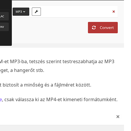
M-et MP3-ba, tetszés szerint testreszabhatja az MP3
éget, a hangerőt stb.
 biztosít a minőség és a fájlméret között.
e
, csak válassza ki az MP4-et kimeneti formátumként.