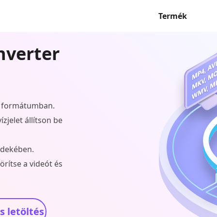
Termék
nverter
0 formátumban.
zjelet állítson be
érdekében.
örítse a videót és
 letöltés