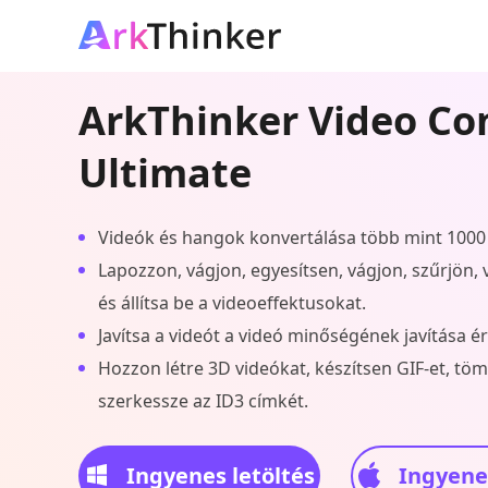
ArkThinker Video Co
Ultimate
Videók és hangok konvertálása több mint 100
Lapozzon, vágjon, egyesítsen, vágjon, szűrjön, ví
és állítsa be a videoeffektusokat.
Javítsa a videót a videó minőségének javítása 
Hozzon létre 3D videókat, készítsen GIF-et, töm
szerkessze az ID3 címkét.
Ingyenes letöltés
Ingyenes