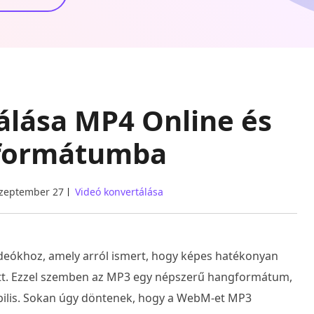
lása MP4 Online és
 formátumba
szeptember 27
Videó konvertálása
eókhoz, amely arról ismert, hogy képes hatékonyan
ett. Ezzel szemben az MP3 egy népszerű hangformátum,
ilis. Sokan úgy döntenek, hogy a WebM-et MP3