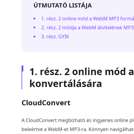
ÚTMUTATÓ LISTÁJA
1. rész. 2 online mód a WebM MP3 form
2. rész. 2 módja a WebM átvitelének MP
3. rész. GYIK
1. rész. 2 online m
konvertálására
CloudConvert
A CloudConvert megbízható és ingyenes online pla
beleértve a WebM-et MP3-ra. Könnyen navigálható