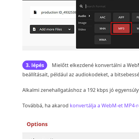
3. lépés
Mielőtt elkezdené konvertálni a Web
beállításait, például az audiokodeket, a bitsebess
Alkalmi zenehallgatáshoz a 192 kbps jó egyensúlyt
Továbbá, ha akarod
konvertálja a WebM-et MP4-r