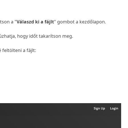
tson a "
Válaszd ki a fájlt
" gombot a kezdőlapon.
húzhatja, hogy időt takarítson meg.
ltölteni a fájlt: