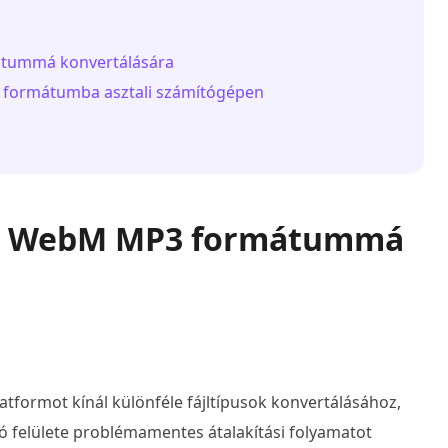
átummá konvertálására
3 formátumba asztali számítógépen
ód a WebM MP3 formátummá
tformot kínál különféle fájltípusok konvertálásához,
 felülete problémamentes átalakítási folyamatot