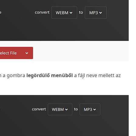
son a gombra
legördülő menüből
a fájl neve mellett az