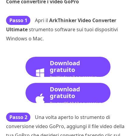
Come convertire i video GoPro
Passo 1
Apri il
ArkThinker Video Converter
Ultimate
strumento software sui tuoi dispositivi
Windows o Mac.
Download
gratuito
Per Windows 7 o successivo
Download
gratuito
Per macOS 10.12 o successivo
Passo 2
Una volta aperto lo strumento di
conversione video GoPro, aggiungi il file video della
tua GoPro che desideri convertire facendo clic sul