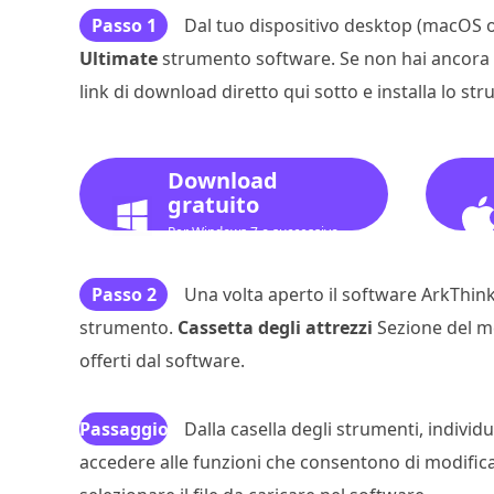
Passo 1
Dal tuo dispositivo desktop (macOS o
Ultimate
strumento software. Se non hai ancora inst
link di download diretto qui sotto e installa lo s
Download
gratuito
Per Windows 7 o successivo
Passo 2
Una volta aperto il software ArkThink
strumento.
Cassetta degli attrezzi
Sezione del me
offerti dal software.
Passaggio
Dalla casella degli strumenti, individ
accedere alle funzioni che consentono di modificare
3