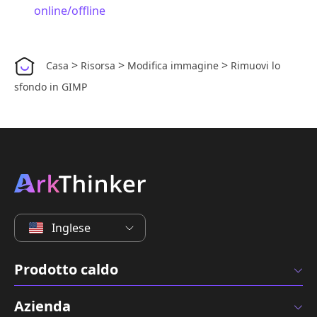
online/offline
>
>
>
Casa
Risorsa
Modifica immagine
Rimuovi lo
sfondo in GIMP
Inglese
Prodotto caldo
Azienda