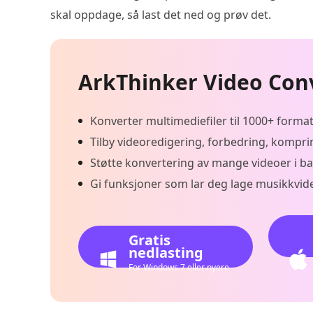
skal oppdage, så last det ned og prøv det.
ArkThinker Video Con
Konverter multimediefiler til 1000+ forma
Tilby videoredigering, forbedring, kompri
Støtte konvertering av mange videoer i ba
Gi funksjoner som lar deg lage musikkvide
Gratis
nedlasting
For Windows 7 eller nyere