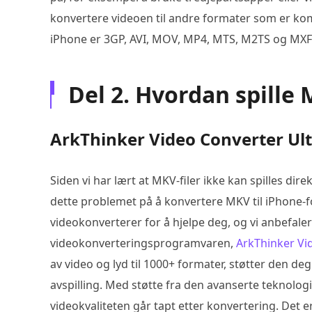
konvertere videoen til andre formater som er k
iPhone er 3GP, AVI, MOV, MP4, MTS, M2TS og MXF
Del 2. Hvordan spille
ArkThinker Video Converter Ul
Siden vi har lært at MKV-filer ikke kan spilles d
dette problemet på å konvertere MKV til iPhone-f
videokonverterer for å hjelpe deg, og vi anbefale
videokonverteringsprogramvaren,
ArkThinker Vi
av video og lyd til 1000+ formater, støtter den d
avspilling. Med støtte fra den avanserte teknolog
videokvaliteten går tapt etter konvertering. Det 