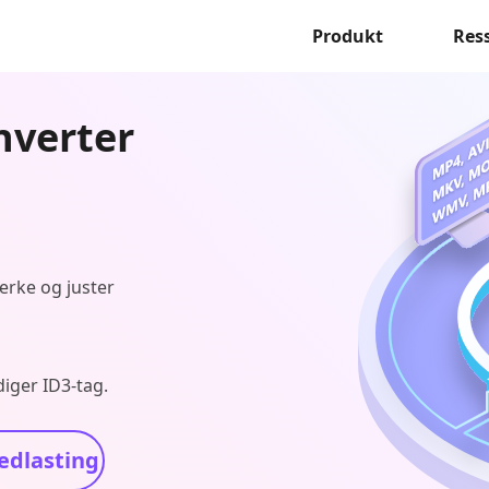
Produkt
Res
nverter
merke og juster
iger ID3-tag.
edlasting