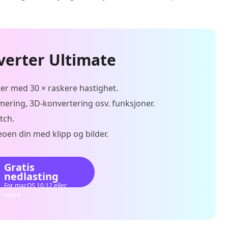
verter Ultimate
ter med 30 × raskere hastighet.
mering, 3D-konvertering osv. funksjoner.
tch.
oen din med klipp og bilder.
Gratis
nedlasting
For macOS 10.12 eller
nyere