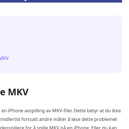
 MKV
lle MKV
en iPhone avspilling av MKV-filer. Dette betyr at du ikke
midlertid fortsatt andre måter å løse dette problemet
deospillere for å spille MKV på en iPhone. Eller du kan