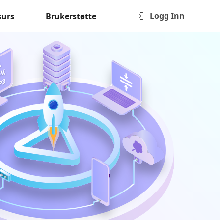
Logg Inn
surs
Brukerstøtte