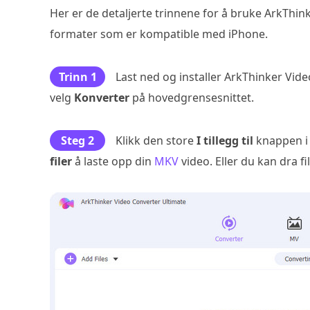
Her er de detaljerte trinnene for å bruke ArkThin
formater som er kompatible med iPhone.
Trinn 1
Last ned og installer ArkThinker Vi
velg
Konverter
på hovedgrensesnittet.
Steg 2
Klikk den store
I tillegg til
knappen i 
filer
å laste opp din
MKV
video. Eller du kan dra fi