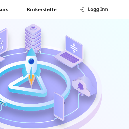
Logg Inn
surs
Brukerstøtte