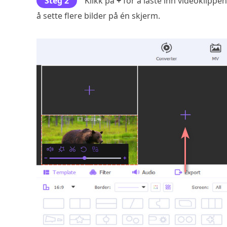
Steg 2
Klikk på
+
for å laste inn videoklippe
å sette flere bilder på én skjerm.