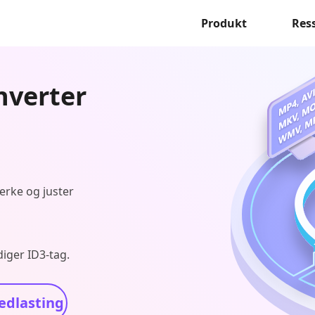
Produkt
Res
nverter
merke og juster
iger ID3-tag.
edlasting