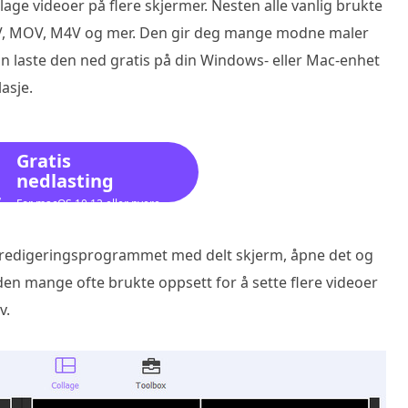
lage videoer på flere skjermer. Nesten alle vanlig brukte
FLV, MOV, M4V og mer. Den gir deg mange modne maler
an laste den ned gratis på din Windows- eller Mac-enhet
asje.
Gratis
nedlasting
For macOS 10.12 eller nyere
deoredigeringsprogrammet med delt skjerm, åpne det og
den mange ofte brukte oppsett for å sette flere videoer
v.