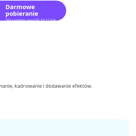
Darmowe
pobieranie
Dla systemu macOS 10.12 lub
nowszego
nanie, kadrowanie i dodawanie efektów.