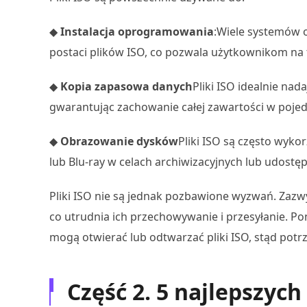
◆
Instalacja oprogramowania
:Wiele systemów o
postaci plików ISO, co pozwala użytkownikom na
◆
Kopia zapasowa danych
Pliki ISO idealnie nad
gwarantując zachowanie całej zawartości w poje
◆
Obrazowanie dysków
Pliki ISO są często wyko
lub Blu-ray w celach archiwizacyjnych lub udostęp
Pliki ISO nie są jednak pozbawione wyzwań. Zazwy
co utrudnia ich przechowywanie i przesyłanie. P
mogą otwierać lub odtwarzać pliki ISO, stąd pot
Część 2. 5 najlepszyc