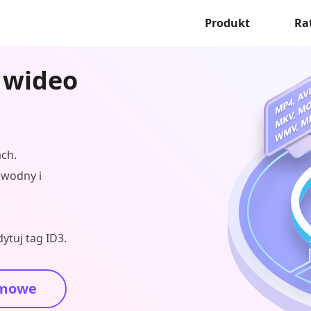
Produkt
Ra
 wideo
ch.
k wodny i
ytuj tag ID3.
mowe