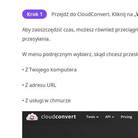
Krok 1
Przejdź do CloudConvert. Kliknij na „
Aby zaoszczędzić czas, możesz również przeciąg
przesyłania.
W menu podręcznym wybierz, skąd chcesz przesła
• Z Twojego komputera
• Z adresu URL
• Z usługi w chmurze