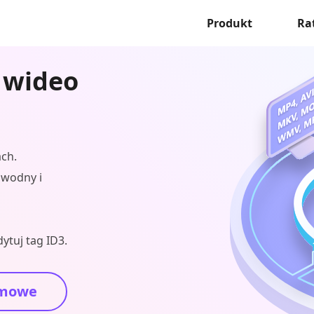
Produkt
Ra
 wideo
ch.
k wodny i
ytuj tag ID3.
mowe