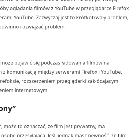
róby oglądania filmów z YouTube w przeglądarce Firefox
ami YouTube. Zazwyczaj jest to krótkotrwały problem,
 powinno rozwiązać problem.
y może pojawić się podczas ładowania filmów na
 z komunikacją między serwerami Firefox i YouTube.
efoksie, rozszerzeniem przeglądarki zakłócającym
zeniem internetowym.
ępny”
”, może to oznaczać, że film jest prywatny, ma
 osobę przesyłającą. Jeśli jednak masz pewność, że film