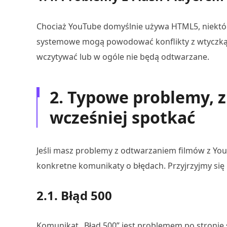
Chociaż YouTube domyślnie używa HTML5, niektóre
systemowe mogą powodować konflikty z wtyczką F
wczytywać lub w ogóle nie będą odtwarzane.
2. Typowe problemy, z
wcześniej spotkać
Jeśli masz problemy z odtwarzaniem filmów z Yo
konkretne komunikaty o błędach. Przyjrzyjmy się 
2.1. Błąd 500
Komunikat „Błąd 500” jest problemem po stronie s