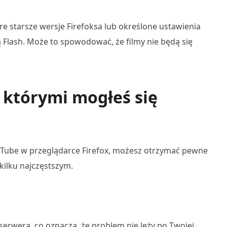
 starsze wersje Firefoksa lub określone ustawienia
lash. Może to spowodować, że filmy nie będą się
 którymi mogłeś się
uTube w przeglądarce Firefox, możesz otrzymać pewne
kilku najczęstszym.
erwera, co oznacza, że problem nie leży po Twojej