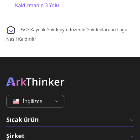
Kaldırmanın 3 Yolu
>
>
>
Ev
Kaynak
Videoyu düzenle
Videolardan Logo
Nasıl Kaldırılır
İngilizce
Sıcak ürün
Şirket