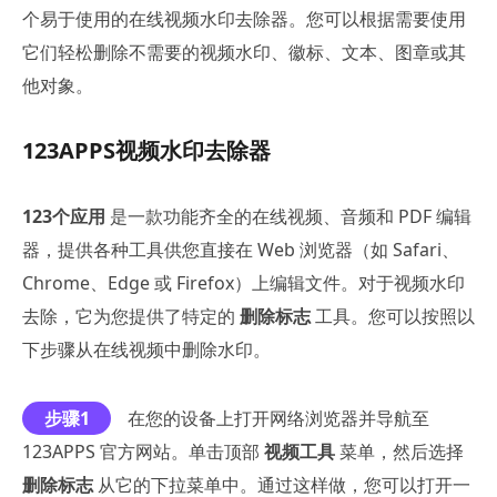
个易于使用的在线视频水印去除器。您可以根据需要使用
它们轻松删除不需要的视频水印、徽标、文本、图章或其
他对象。
123APPS视频水印去除器
123个应用
是一款功能齐全的在线视频、音频和 PDF 编辑
器，提供各种工具供您直接在 Web 浏览器（如 Safari、
Chrome、Edge 或 Firefox）上编辑文件。对于视频水印
去除，它为您提供了特定的
删除标志
工具。您可以按照以
下步骤从在线视频中删除水印。
步骤1
在您的设备上打开网络浏览器并导航至
123APPS 官方网站。单击顶部
视频工具
菜单，然后选择
删除标志
从它的下拉菜单中。通过这样做，您可以打开一