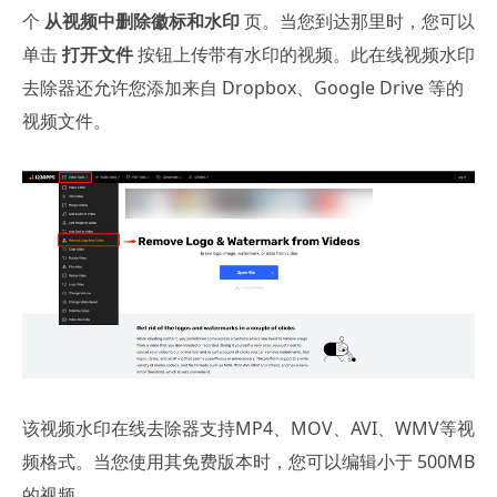
个
从视频中删除徽标和水印
页。当您到达那里时，您可以
单击
打开文件
按钮上传带有水印的视频。此在线视频水印
去除器还允许您添加来自 Dropbox、Google Drive 等的
视频文件。
该视频水印在线去除器支持MP4、MOV、AVI、WMV等视
频格式。当您使用其免费版本时，您可以编辑小于 500MB
的视频。