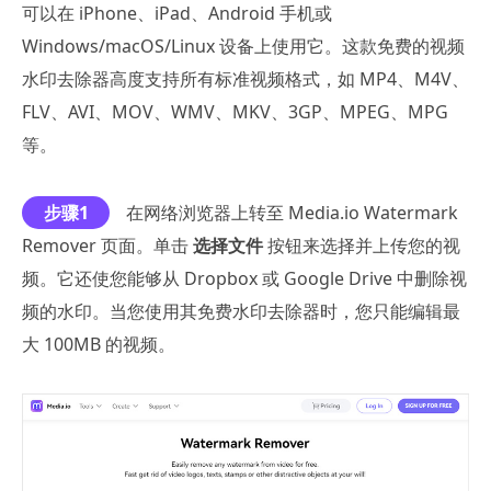
可以在 iPhone、iPad、Android 手机或
Windows/macOS/Linux 设备上使用它。这款免费的视频
水印去除器高度支持所有标准视频格式，如 MP4、M4V、
FLV、AVI、MOV、WMV、MKV、3GP、MPEG、MPG
等。
步骤1
在网络浏览器上转至 Media.io Watermark
Remover 页面。单击
选择文件
按钮来选择并上传您的视
频。它还使您能够从 Dropbox 或 Google Drive 中删除视
频的水印。当您使用其免费水印去除器时，您只能编辑最
大 100MB 的视频。