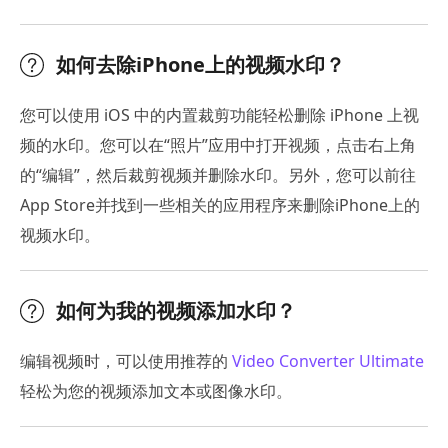
如何去除iPhone上的视频水印？
您可以使用 iOS 中的内置裁剪功能轻松删除 iPhone 上视
频的水印。您可以在“照片”应用中打开视频，点击右上角
的“编辑”，然后裁剪视频并删除水印。另外，您可以前往
App Store并找到一些相关的应用程序来删除iPhone上的
视频水印。
如何为我的视频添加水印？
编辑视频时，可以使用推荐的
Video Converter Ultimate
轻松为您的视频添加文本或图像水印。