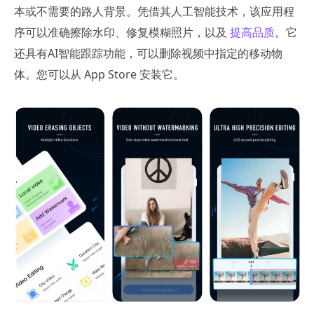
本或不需要的路人背景。凭借其人工智能技术，该应用程
序可以准确擦除水印、修复模糊照片，以及
提高品质
。它
还具有AI智能跟踪功能，可以删除视频中指定的移动物
体。您可以从 App Store 安装它。