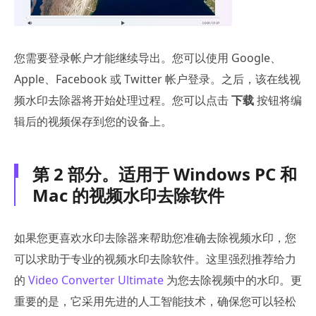
您需要登录帐户才能继续导出。您可以使用 Google、
Apple、Facebook 或 Twitter 帐户登录。之后，该在线视
频水印去除器将开始处理过程。您可以点击
下载
按钮将编
辑后的视频保存到您的设备上。
第 2 部分。适用于 Windows PC 和
Mac 的视频水印去除软件
如果您更喜欢水印去除器来帮助您准确去除视频水印，您
可以求助于专业的视频水印去除软件。这里强烈推荐给力
的
Video Converter Ultimate
为您去除视频中的水印。更
重要的是，它采用先进的人工智能技术，确保您可以轻松