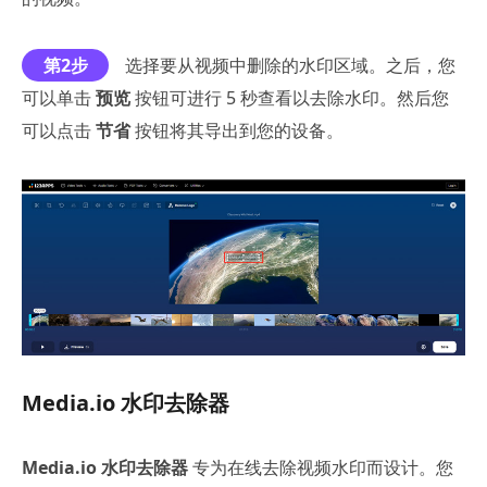
第2步
选择要从视频中删除的水印区域。之后，您
可以单击
预览
按钮可进行 5 秒查看以去除水印。然后您
可以点击
节省
按钮将其导出到您的设备。
Media.io 水印去除器
Media.io 水印去除器
专为在线去除视频水印而设计。您