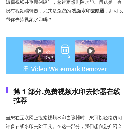
编辑视频并重新创建时，您肯定想删除水印。问题是，有
没有视频编辑器，尤其是免费的
视频水印去除器
，那可以
帮你去掉视频水印吗？
第 1 部分.免费视频水印去除器在线
推荐
当您在互联网上搜索视频水印去除器时，您可以轻松访问
许多在线水印去除工具。在这一部分，我们想向您介绍 2