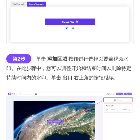
第2步
单击
添加区域
按钮进行选择以覆盖视频水
印。在此步骤中，您可以调整开始和结束时间以删除特定
持续时间内的水印。单击
出口
右上角的按钮继续。