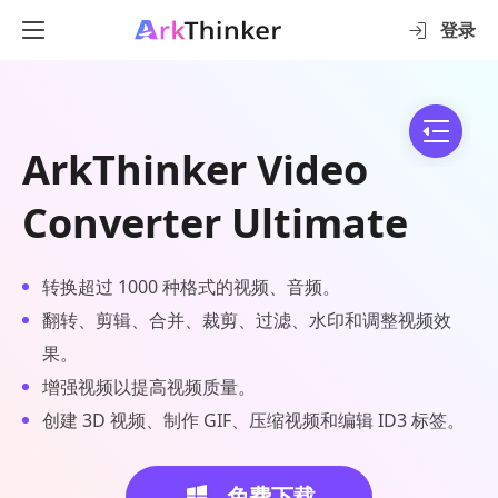
登录
ArkThinker Video
Converter Ultimate
转换超过 1000 种格式的视频、音频。
翻转、剪辑、合并、裁剪、过滤、水印和调整视频效
果。
增强视频以提高视频质量。
创建 3D 视频、制作 GIF、压缩视频和编辑 ID3 标签。
免费下载