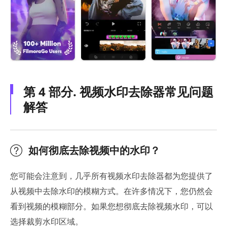
第 4 部分. 视频水印去除器常见问题
解答
如何彻底去除视频中的水印？
您可能会注意到，几乎所有视频水印去除器都为您提供了
从视频中去除水印的模糊方式。在许多情况下，您仍然会
看到视频的模糊部分。如果您想彻底去除视频水印，可以
选择裁剪水印区域。