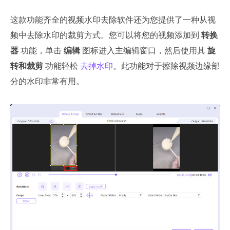
这款功能齐全的视频水印去除软件还为您提供了一种从视
频中去除水印的裁剪方式。您可以将您的视频添加到
转换
器
功能，单击
编辑
图标进入主编辑窗口，然后使用其
旋
转和裁剪
功能轻松
去掉水印
。此功能对于擦除视频边缘部
分的水印非常有用。