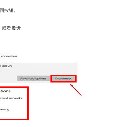
相同按钮。
， 或者
断开
.