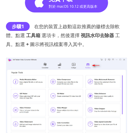
對於 macOS 10.12 或更高版本
步驟1
在您的裝置上啟動這款推薦的徽標去除軟
體。點選
工具箱
選項卡，然後選擇
視訊水印去除器
工
具。點選
+
圖示將視訊檔案導入其中。