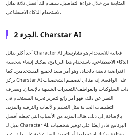
المتابعة من خلال قراءة التفاصيل. سنقدم لك أفضل ثلاثة بدائل
لاستخدام الذكاء الاصطناعي.
الجزء 2. Charstar AI
أحد أكثر بدائل Character AI فعالية للاستخدام هو
تشارستار
الذكاء الاصطناعي
. باستخدام هذا البرنامج، يمكنك إنشاء شخصية
افتراضية نابضة بالحياة، وهو أمر مفيد لجميع المستخدمين. كما
يركز Charstar AI على الواقعية. إنه مثالي لتصميم الشخصيات
ذات السلوكيات والعواطف/التعبيرات الشبيهة بالإنسان. وبصرف
النظر عن ذلك، فهو أمر رائع لتعزيز تجربة المستخدم في
التطبيقات الجذابة مثل التعليم والألعاب والترفيه والمزيد.
بالإضافة إلى ذلك، هناك المزيد من الأسباب التي تجعله أفضل
بديل لـ Character AI. البرنامج قادر أيضًا على توفير شخصيات
مختلفة يمكنك استخدامها أو التحدث إليها. علاوة على ذلك، عند