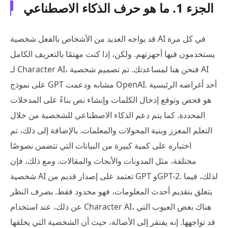
الجزء 1. ما هو حرف الذكاء الاصطناعي
قد يواجه العديد من الأشخاص بالفعل شخصية AI في كل مرة
يستخدمون فيها أجهزتهم. ولكن، إذا كنت مهتمًا بالتعريف الكامل
لـ Character AI، فنحن هنا لمساعدتك. تم تصميم شخصية AI
على نموذج GPT مشابه ودعمت OpenAI. أحد أغراضه الرئيسية
هو فحص وتوقع إدخال الكلمات وإنشاء نص بناءً على المدخلات
المحددة. كما يتم دعم الذكاء الاصطناعي للشخصية من خلال
التعلم المعزز وبنية المحولات والمعلمات. بالإضافة إلى ذلك، تم
اختباره على كمية كبيرة من البيانات التي تتضمن نصوصًا
مختلفة، مثل المدونات والأبحاث والمقالات. ومع ذلك، فإن
شخصية AI تعتمد على إصدار قديم من GPT وGPT-2. لذلك، فيما
يتعلق بتقديم أحدث المعلومات، فهو محدود فقط. بصرف النظر
عن ذلك، عند استخدام Character AI، هناك بعض العيوب التي
قد تواجهها. إنه يفتقر إلى الأصالة، حيث أن الشخصية التي يخلقها