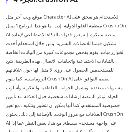
موقع ويب آخر مثل Character AI للاستخدام هو
سحق على
منظمة العفو الدولية
. إذن، ما هو هذا البرنامج؟ يمثل CrushoOn
AI منصة مبتكرة. إنه يعزز قدرات الذكاء الاصطناعي لإعادة
تشكيل فهمنا للاتصالات البشرية. ومن خلال استخدام أحدث
الخوارزميات، يقوم بفحص مجموعات كبيرة من البيانات الخاصة
بالتبادلات الاجتماعية واتجاهات الاتصال. بهذه الطريقة، يتيح
للمستخدمين الحصول على رؤى لا مثيل لها حول علاقاتهم
الرومانسية. كما يقوم CrushOn AI بتقييم التوافق على
مستويات متعددة. ويشمل الجوانب العاطفية والفكرية وأسلوب
الحياة. توفر المنصة إرشادات شخصية حول العلاقة مع تأمين
خصوصية المستخدم. كما أنها يمكن أن تتطور وتتكيف مع تغير
العلاقات مع مرور الوقت. بالإضافة إلى ذلك، يحتوي CrushOn
AI على واجهة مستخدم بسيطة. مع هذا، بغض النظر عما إذا
كنت مبتدئًا، يمكنك تشغيل البرنامج. ومع ذلك، باستخدام