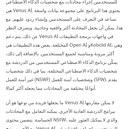
للمستخدمين إجراء محادثات مع شخصيات الذكاء الاصطناعي
هي Venus AI. يحتوي هذا البرنامج على مجموعة بيانات واسعة
تساعد في التعرف على المستخدمين وإنشاء ردود عليهم. مع
هذا، يمكن أن يجعل المحادثة أكثر واقعية وجاذبية. وبصرف النظر
عن ذلك، يتم دعم Venus AI في واجهات برمجة التطبيقات
المختلفة. بعض هذه التطبيقات هي Open AI وKobold AI، وهي
أكثر مرونة ومناسبة لجميع المستخدمين. بالإضافة إلى ذلك،
يمكّن برنامج الذكاء الاصطناعي المستخدمين من الدردشة مع
شخصيات الذكاء الاصطناعي المختلفة، بما في ذلك شخصيات
غير آمنة للعمل (NSWF) وشخصيات آمنة للعمل (SFW). يقدم
أنواعًا مختلفة من المحادثات مما يجعله أكثر كمالا.
ما يجعلها فريدة من نوعها هو أن Venus AI لا يمكن مقارنتها
ببرامج الدردشة العادية الأخرى. يمكنه التعامل مع المحادثات
الحساسة. يتضمن محتوى NSFW، والذي لا يمكنك العثور عليه
مع الآخرين. يتيح Venus AI للمستخدمين إجراء مناقشات غير