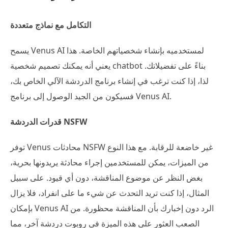
التكامل مع نماذج متعددة
يسمح Venus AI لمستخدميه بإنشاء شخصياتهم الخاصة. هذا
يعني أنه يمكنك تصميم شخصية chatbot بناءً على تفضيلاتك.
لذا، إذا كنت ترغب في إنشاء برنامج الدردشة الآلي الخاص بك،
فسيكون من الجيد الوصول إلى برنامج Venus AI.
قدرات الدردشة NSFW
توفر Venus محادثات NSFW غير خاضعة للرقابة. مع هذا النوع
من الميزات، يمكن للمستخدمين إجراء محادثة يريدونها بحرية،
بغض النظر عن موضوع المناقشة، دون أي قيود. على سبيل
المثال، إذا كنت تريد التحدث عن شيء ما على انفراد، فلا يزال
بإمكان Venus AI الرد دون إخبارك بأن المناقشة محظورة. من
الصعب العثور على هذه الميزة في روبوت دردشة آخر، مما