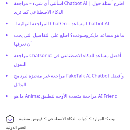
اسألني أي شيء – مراجعة Chatbot AI | اطرح أسئلة حول
الذكاء الاصطناعي كما تريد
المراجعة النهائية لـ ChatOn – مساعد Chatbot AI
ما هو مساعد مايكروسوفت؟ اطلع على التفاصيل التي يجب
أن تعرفها
مراجعة Chatsonic: أفضل مساعد للذكاء الاصطناعي في
السوق
مراجعة غير متحيزة لبرنامج FakeTalk AI Chatbot وأفضل
البدائل
ما هو Anima: مراجعة متعددة الأوجه لتطبيق AI Friend
>
>
>
بيت
الموارد
أدوات الذكاء الاصطناعي
فينوس منظمة
العفو الدولية