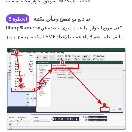
الموجود بجوار مكتبة ملفات MP3 الخاصة بك.
ثم تابع مع
تصفح
وفي
أين مكتبة
الخطوة 5
libmp3lame.so؟
في مربع الحوار، ما عليك سوى تحديده في
لإنهاء عملية الإعداد.
مكتبة برنامج ترميز LAME والنقر عليه.
نعم