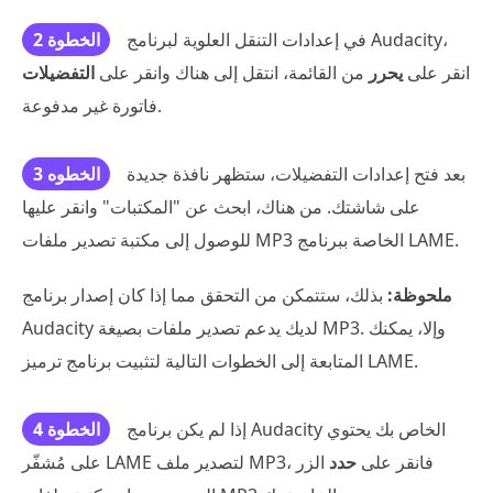
في إعدادات التنقل العلوية لبرنامج Audacity،
الخطوة 2
انقر على
يحرر
من القائمة، انتقل إلى هناك وانقر على
التفضيلات
فاتورة غير مدفوعة.
بعد فتح إعدادات التفضيلات، ستظهر نافذة جديدة
الخطوه 3
على شاشتك. من هناك، ابحث عن "المكتبات" وانقر عليها
للوصول إلى مكتبة تصدير ملفات MP3 الخاصة ببرنامج LAME.
ملحوظة:
بذلك، ستتمكن من التحقق مما إذا كان إصدار برنامج
Audacity لديك يدعم تصدير ملفات بصيغة MP3. وإلا، يمكنك
المتابعة إلى الخطوات التالية لتثبيت برنامج ترميز LAME.
إذا لم يكن برنامج Audacity الخاص بك يحتوي
الخطوة 4
على مُشفّر LAME لتصدير ملف MP3، فانقر على
حدد
الزر