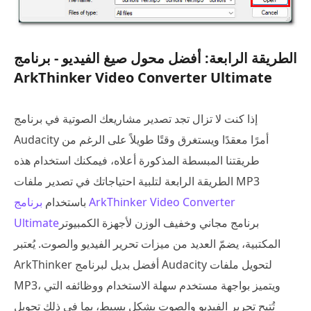
الطريقة الرابعة: أفضل محول صيغ الفيديو - برنامج
ArkThinker Video Converter Ultimate
إذا كنت لا تزال تجد تصدير مشاريعك الصوتية في برنامج
Audacity أمرًا معقدًا ويستغرق وقتًا طويلاً على الرغم من
طريقتنا المبسطة المذكورة أعلاه، فيمكنك استخدام هذه
الطريقة الرابعة لتلبية احتياجاتك في تصدير ملفات MP3
باستخدام
برنامج ArkThinker Video Converter
برنامج مجاني وخفيف الوزن لأجهزة الكمبيوتر
Ultimate
المكتبية، يضمّ العديد من ميزات تحرير الفيديو والصوت. يُعتبر
ArkThinker أفضل بديل لبرنامج Audacity لتحويل ملفات
MP3، ويتميز بواجهة مستخدم سهلة الاستخدام ووظائفه التي
تُتيح تحرير الفيديو والصوت بشكل بسيط، بما في ذلك تحويل