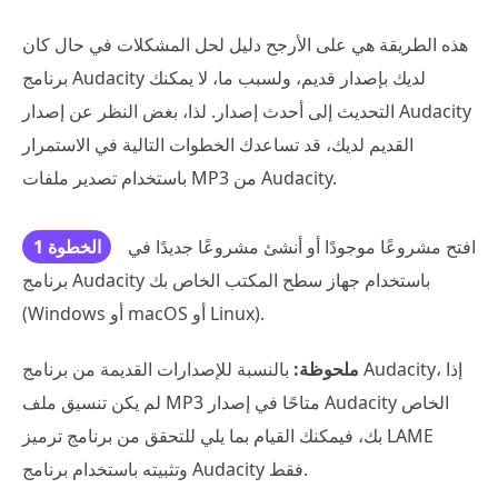
هذه الطريقة هي على الأرجح دليل لحل المشكلات في حال كان
برنامج Audacity لديك بإصدار قديم، ولسبب ما، لا يمكنك
التحديث إلى أحدث إصدار. لذا، بغض النظر عن إصدار Audacity
القديم لديك، قد تساعدك الخطوات التالية في الاستمرار
باستخدام تصدير ملفات MP3 من Audacity.
افتح مشروعًا موجودًا أو أنشئ مشروعًا جديدًا في
الخطوة 1
برنامج Audacity باستخدام جهاز سطح المكتب الخاص بك
(Windows أو macOS أو Linux).
ملحوظة:
بالنسبة للإصدارات القديمة من برنامج Audacity، إذا
لم يكن تنسيق ملف MP3 متاحًا في إصدار Audacity الخاص
بك، فيمكنك القيام بما يلي للتحقق من برنامج ترميز LAME
وتثبيته باستخدام برنامج Audacity فقط.