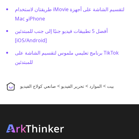
طريقتان لاستخدام iMovie لتقسيم الشاشة على أجهزة
Mac وiPhone
أفضل 5 تطبيقات فيديو جنبًا إلى جنب للمبتدئين
[iOS/Android]
برنامج تعليمي ملموس لتقسيم الشاشة على TikTok
للمبتدئين
>
>
>
بيت
الموارد
تحرير الفيديو
صانعي كولاج الفيديو