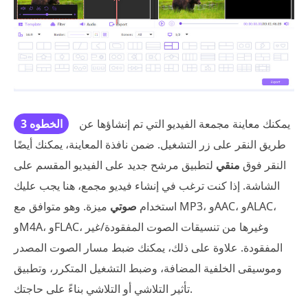
يمكنك معاينة مجمعة الفيديو التي تم إنشاؤها عن
الخطوه 3
طريق النقر على زر التشغيل. ضمن نافذة المعاينة، يمكنك أيضًا
النقر فوق
منقي
لتطبيق مرشح جديد على الفيديو المقسم على
الشاشة. إذا كنت ترغب في إنشاء فيديو مجمع، هنا يجب عليك
استخدام
صوتي
ميزة. وهو متوافق مع MP3، وAAC، وALAC،
وM4A، وFLAC، وغيرها من تنسيقات الصوت المفقودة/غير
المفقودة. علاوة على ذلك، يمكنك ضبط مسار الصوت المصدر
وموسيقى الخلفية المضافة، وضبط التشغيل المتكرر، وتطبيق
تأثير التلاشي أو التلاشي بناءً على حاجتك.