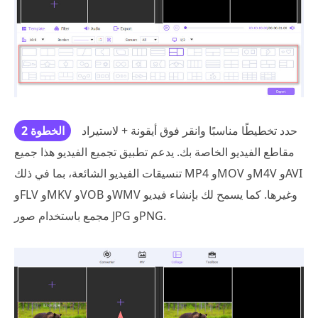
حدد تخطيطًا مناسبًا وانقر فوق أيقونة + لاستيراد
الخطوة 2
مقاطع الفيديو الخاصة بك. يدعم تطبيق تجميع الفيديو هذا جميع
تنسيقات الفيديو الشائعة، بما في ذلك MP4 وMOV وM4V وAVI
وFLV وMKV وVOB وWMV وغيرها. كما يسمح لك بإنشاء فيديو
مجمع باستخدام صور JPG وPNG.