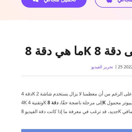
تحرير الفيديو
دقة 4K هي المعيار لأجهزة التلفزيون الآن. على الرغم من أن معظمنا لا يزال يستخدم شاشة 2K أو 1080p، ولم يتطور محتوى
سوف يصبح المعيار الجديد. لذا، عند اختيار تلفزيون أو شاشة أو كمبيوتر محمول
دقة 8K
4K وتقنية 4K إلى مرحلة ناضجة حقًا،