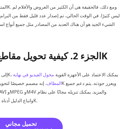
الجزء 2. كيفية تحويل مقاطع الفيديو الشائعة إلى دقة 8K
عندما تريد تحويل مقاطع الفيديو من دقة SD أو HD أو 4K إلى 8K، يمكنك الاعتماد على الأجهزة القوية
محول الفيديو في نهاية
المطاف
التشغيل Windows 11/10/8/7 أو Mac واتباع الدليل أدناه لإجراء ترقية إلى 8K.
تحميل مجاني