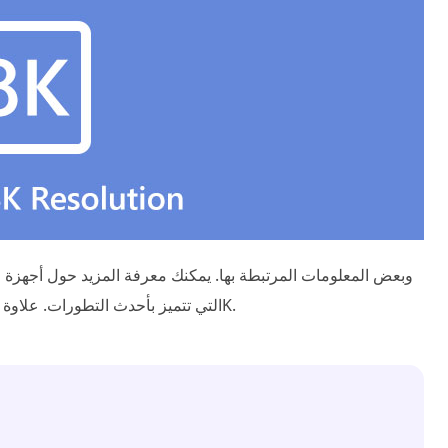
بدقة 8K التي تتميز بأحدث التطورات. علاوة على ذلك، يمكنك تعلم كيفية رفع دقة الفيديو إلى 8K.