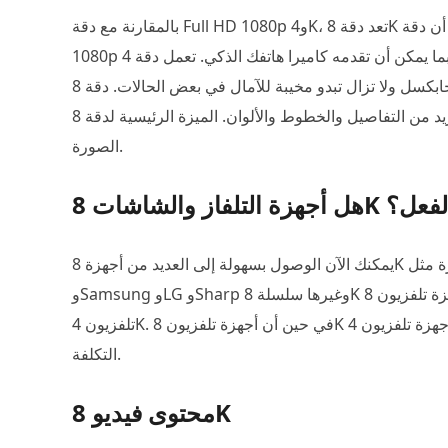
بالمقارنة مع دقة Full HD 1080p و4K، تعد دقة 8K عالية بما يكفي لإنتاج صورة مفصلة للغاية. يجب أن تعلم أن دقة Full HD
1080p لا تقدم سوى صورة بدقة 2 ميجابكسل. إنه لا يقارن كثيرًا بما يمكن أن تقدمه كاميرا هاتفك الذكي. تعمل دقة 4K على
زيادة ذلك إلى 8 ميجابكسل ولا تزال تبدو مخيبة للآمال في بعض الحالات. دقة 8K كافية لتبدو حادة للغاية، حتى عندما تنظر
إليها عن كثب. يمكنه عرض المزيد من التفاصيل والخطوط والألوان. الميزة الرئيسية لدقة 8K هي أنها تعمل على تحسين وضوح
الصورة.
 للبيع بالفعل؟
يمكنك الآن الوصول بسهولة إلى العديد من أجهزة 8K المتوفرة في السوق. أطلقت بعض العلامات التجارية الشهيرة مثل Sony
وSamsung وLG وSharp وغيرها سلسلة 8K مختلفة لتختار من بينها. من المؤكد أن أجهزة تلفزيون 8K أغلى من أجهزة
تلفزيون 4K. في حين أن أجهزة تلفزيون 8K ستصبح أرخص بمرور الوقت، تمامًا كما أصبحت أجهزة تلفزيون 4K ميسورة
التكلفة.
محتوى فيديو 8K