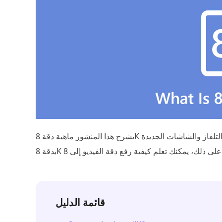
يشرح هذا المنشور ماهية دقة 8K وبعض المعلومات المرتبطة بها. يمكنك معرفة المزيد حول أجهزة التلفاز والشاشات الجديدة
قائمة الدليل