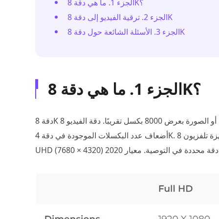
الجزء 1. ما هي دقة 8K؟
الجزء 2. ترقية الفيديو إلى دقة 8K
الجزء 3. الأسئلة الشائعة حول دقة 8K
الجزء 1. ما هي دقة 8K؟
دقة 8K تعني دقة العرض أو الصورة بعرض 8000 بكسل تقريبًا. دقة الفيديو 8K هي خليفة دقة 4K. تحتوي دقة 8K على أربعة
أضعاف عدد البكسلات الموجودة في دقة 4K. تم الكشف عن أول أجهزة تلفزيون 8K في معرض CES 2019، وكانت دقة 8K