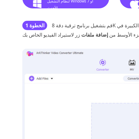
لنظام التشغيل Windows 7 أو
الأحدث
قم بتشغيل برنامج ترقية دقة 8K على جهاز الكمبيوتر الخاص بك. عند إدخاله، انقر على أيقونة الزائد الكبيرة في
الخطوة 1
زء الأوسط من
إضافة ملفات