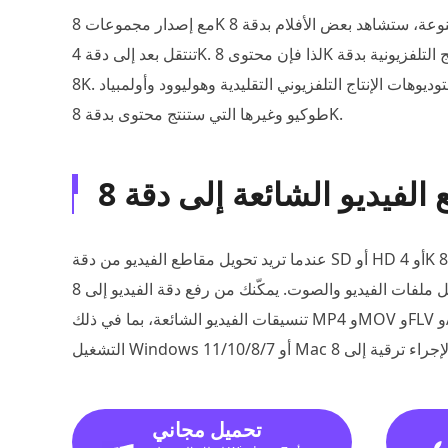
مع إصدار مجموعات 8K المتنوعة، ستشاهد بعض الأفلام بدقة 8K. ومع ذلك، فالحقيقة هي أن الكثير من العروض والأفلام لم
تنتقل بعد إلى دقة 4K. لذا فإن محتوى 8K ليس كثيرًا. في الوقت الحالي، تم إصدار عدد قليل فقط من البرامج التلفزيونية بدقة
8K. الشيء الجيد هو أن هناك العديد من المصادر مثل جميع أنواع استوديوهات الإنتاج التلفزيوني التقليدية وهوليوود وأولمبياد
طوكيو وغيرها التي ستنتج محتوى بدقة 8K.
. إنه مصمم خصيصًا لتحويل ملفات الفيديو والصوت. يمكّنك من رفع دقة الفيديو إلى 8K ويعزز جودته. يتم دعم جميع
تنسيقات الفيديو الشائعة، بما في ذلك MP4 وMOV وFLV وAVI وMPEG وM4V والمزيد. يمكنك تنزيله مجانًا على نظام
تحميل مجاني