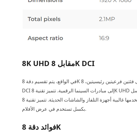
8K UHD مقابل 8K DCI
في الواقع، يتم تقسيم دقة 8K إلى فئتين فرعيتين رئيسيتين، 8K UHD و8K DCI. يشير 8K UHD إلى الدقة الفائقة، ويشير 8K
DCI إلى مبادرات السينما الرقمية. تتميز تقنية 8K UHD بنسبة عرض إلى ارتفاع قياسية تبلغ 16:9 ودقة 7680 × 4320 بكسل
تستخدمها غالبية أجهزة التلفاز والشاشات الحديثة. تتميز تقنية 8K DCI بنسبة عرض إلى ارتفاع تبلغ 256:135 و8192 × 4320
بكسل تستخدم في عرض الأفلام.
فوائد دقة 8K