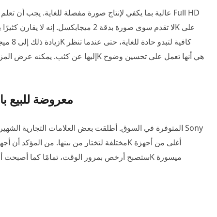
هل أجهزة التلفاز والشاشات 8K معروضة