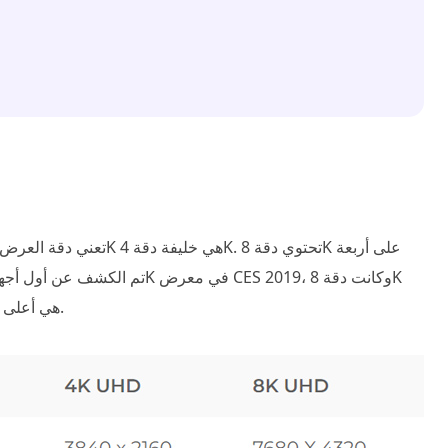
UHD (7680 × 4320) هي أعلى دقة محددة في التوصية. معيار 2020.