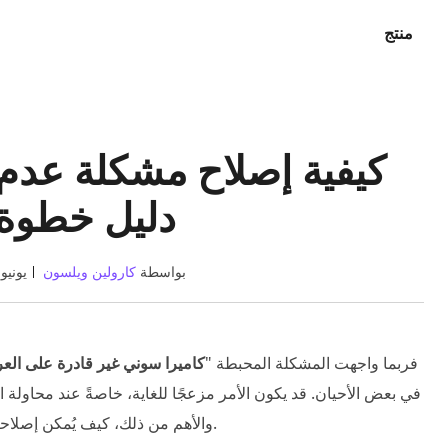
منتج
كيفية إصلاح مشكلة عدم
دليل خطوة
بواسطة
كارولين ويلسون
3 يونيو 025
إذا كنت من مستخدمي كاميرات Sony، فربما واجهت المشكلة المحبطة "
كاميرا سوني غير قادرة على الع
في بعض الأحيان. قد يكون الأمر مزعجًا للغاية، خاصةً عند محاولة الت
والأهم من ذلك، كيف يُمكن إصلاحه؟ دعونا نتعمق في هذه المشكلة ونستكشف أفضل الحلول.