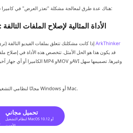
هناك عدة طرق لمعالجة مشكلة "تعذر العرض" في كاميرا سوني. إليك بعض الطرق التي يمكنك تجربتها لاستعادة عملها:
الحل 1. ArkThinker Video Repair: الأداة المثالية لإصلاح الملفات التالفة
إصلاح الفيديو ArkThinker
إذا كانت مشكلتك تتعلق بملفات الفيديو التالفة (تر
قد يكون هذا هو الحل الأمثل. تتخصص هذه الأداة في إصلاح ملفا
الكاميرا أو أي جهاز آخر. يمكنها
قم بتنزيل أداة إصلاح الفيديو ArkThinker مجانًا لنظامي التشغيل Windows أو Mac.
تحميل مجاني
لنظام التشغيل MacOS 10.12 أو
الأحدث