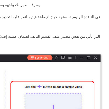
بعد التثبيت، افتح برنامج ArkThinker Video Repair، وسوف تظهر لك واجهة بسيطة.
في النافذة الرئيسية، ستجد خيارًا لإضافة فيديو. انقر عليه لتحدي