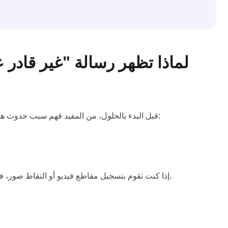
قبل البدء بالحلول، من المفيد فهم سبب حدوث هذه المشكلة. قد يظهر خطأ "تعذر العرض" لعدة أسباب، منها:
إذا كنت تقوم بتسجيل مقاطع فيديو أو التقاط صور، فقد يؤدي الملف الفاسد إلى منع الكاميرا من عرض المحتوى.