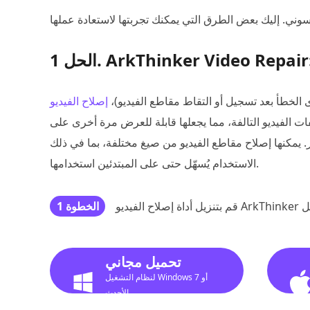
ى الخطأ بعد تسجيل أو التقاط مقاطع الفيديو)،
ت الفيديو التالفة، مما يجعلها قابلة للعرض مرة أخرى على
 إصلاح مقاطع الفيديو من صيغ مختلفة، بما في ذلك MP4 وMOV وAVI وغيرها. تصميمها سهل
الاستخدام يُسهّل حتى على المبتدئين استخدامها.
الخطوة 1
تحميل مجاني
لنظام التشغيل Windows 7 أو
الأحدث