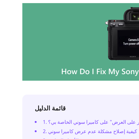
قائمة الدليل
قادر على العرض" على كاميرا سوني الخاصة بي؟
2. كيفية إصلاح مشكلة عدم عرض كاميرا سوني