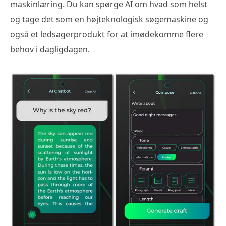
maskinlæring. Du kan spørge AI om hvad som helst
og tage det som en højteknologisk søgemaskine og
også et ledsagerprodukt for at imødekomme flere
behov i dagligdagen.