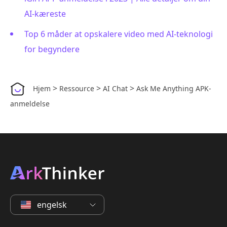
AI-kæreste
Top 6 måder at opskalere video med AI-teknologi
for begyndere
>
>
>
Hjem
Ressource
AI Chat
Ask Me Anything APK-
anmeldelse
engelsk