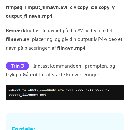
ffmpeg -i input_filnavn.avi -c:v copy -c:a copy -y
output_filnavn.mp4
Bemærk
Indtast filnavnet på din AVI-video i feltet
filnavn.avi
placering, og giv din output MP4-video et
navn på placeringen af
filnavn.mp4
.
Trin 3
Indtast kommandoen i prompten, og
tryk på
Gå ind
for at starte konverteringen.
Fordele: