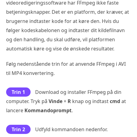
videoredigeringssoftware har FFmpeg ikke faste
betjeningsknapper. Det er en platform, der kræver, at
brugerne indtaster kode for at køre den. Hvis du
følger kodeskabelonen og indtaster dit kildefilnavn
og den handling, du skal udføre, vil platformen
automatisk køre og vise de ønskede resultater.
Følg nedenstående trin for at anvende FFmpeg i AVI
til MP4 konvertering.
Trin 1
Download og installer FFmpeg på din
computer. Tryk på
Vinde
+
R
knap og indtast
cmd
at
lancere
Kommandoprompt
.
Trin 2
Udfyld kommandoen nedenfor.