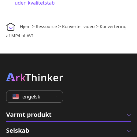
uden kvalitetstab
>
>
>
Hjem
Ressource
Konverter video
Konvertering
af MP4 til AVI
engelsk
Varmt produkt
Selskab