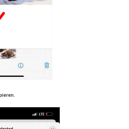
pieren
.