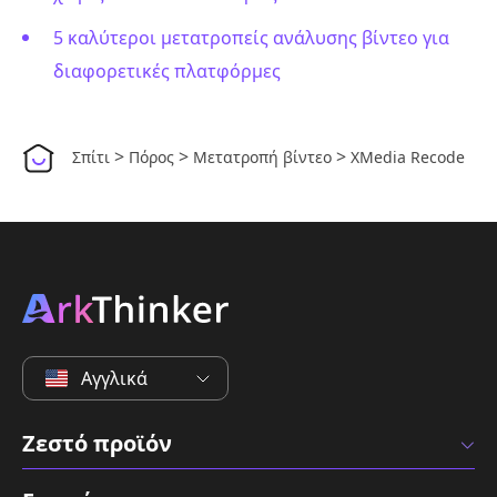
5 καλύτεροι μετατροπείς ανάλυσης βίντεο για
διαφορετικές πλατφόρμες
>
>
>
Σπίτι
Πόρος
Μετατροπή βίντεο
XMedia Recode
Αγγλικά
Ζεστό προϊόν