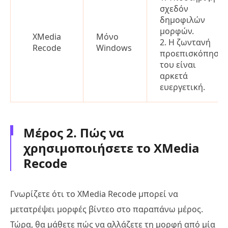
σχεδόν
δημοφιλών
μορφών.
XMedia
Μόνο
2. Η ζωντανή
Recode
Windows
προεπισκόπηση
του είναι
αρκετά
ευεργετική.
Μέρος 2. Πώς να
χρησιμοποιήσετε το XMedia
Recode
Γνωρίζετε ότι το XMedia Recode μπορεί να
μετατρέψει μορφές βίντεο στο παραπάνω μέρος.
Τώρα, θα μάθετε πώς να αλλάζετε τη μορφή από μία