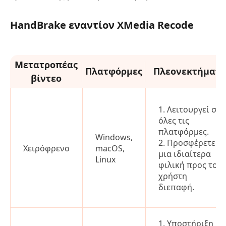
HandBrake εναντίον XMedia Recode
Μετατροπέας
Πλατφόρμες
Πλεονεκτήματ
βίντεο
1. Λειτουργεί σε
όλες τις
πλατφόρμες.
Windows,
2. Προσφέρετε
Χειρόφρενο
macOS,
μια ιδιαίτερα
Linux
φιλική προς το
χρήστη
διεπαφή.
1. Υποστήριξη