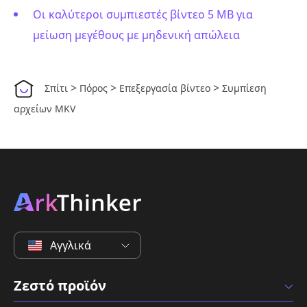
Οι καλύτεροι συμπιεστές βίντεο 5 MB για
μείωση μεγέθους με μηδενική απώλεια
>
>
>
Σπίτι
Πόρος
Επεξεργασία βίντεο
Συμπίεση
αρχείων MKV
Αγγλικά
Ζεστό προϊόν