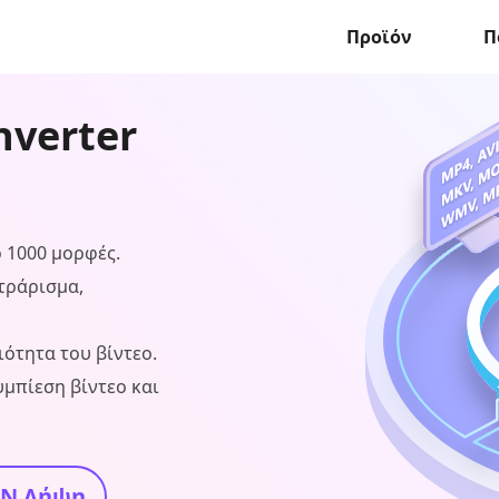
Προϊόν
Π
nverter
 1000 μορφές.
τράρισμα,
ιότητα του βίντεο.
υμπίεση βίντεο και
Ν Λήψη