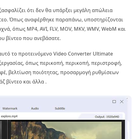
εξασφαλίζει ότι δεν θα υπάρξει μεγάλη απώλεια
ίντεο. Όπως αναφέρθηκε παραπάνω, υποστηρίζονται
υχνά, όπως MP4, AVI, FLV, MOV, MKV, WMV, WebM και
ου βίντεο που ανεβάσατε.
υτό το προτεινόμενο Video Converter Ultimate
εξεργασίας, όπως περικοπή, περικοπή, περιστροφή,
φέ, βελτίωση ποιότητας, προσαρμογή ρυθμίσεων
ζ βίντεο και άλλα .