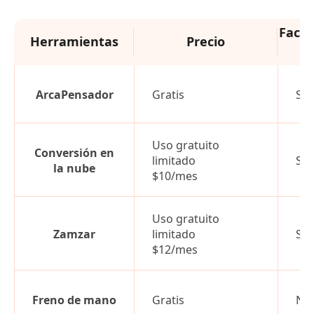
Facil
Herramientas
Precio
u
ArcaPensador
Gratis
Sí
Uso gratuito
Conversión en
limitado
Sí
la nube
$10/mes
Uso gratuito
Zamzar
limitado
Sí
$12/mes
Freno de mano
Gratis
No