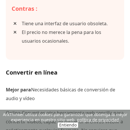
Contras :
Tiene una interfaz de usuario obsoleta.
El precio no merece la pena para los
usuarios ocasionales.
Convertir en línea
Mejor para
Necesidades básicas de conversión de
audio y vídeo
Online-Convert es otra herramienta web sencilla para
ArkThinker utiliza cookies para garantizar que obtenga la mejor
experiencia en nuestro sitio web.
política de privacidad
convertir vídeos, capaz de convertir archivos WebM a
Entiendo