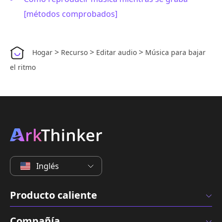
[métodos comprobados]
>
>
>
Hogar
Recurso
Editar audio
Música para bajar
el ritmo
Inglés
Producto caliente
Compañía