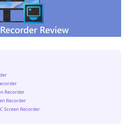
der
Recorder
en Recorder
een Recorder
DC Screen Recorder