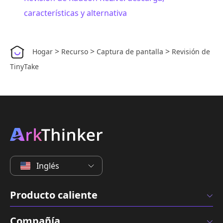
características y alternativa
>
>
>
Hogar
Recurso
Captura de pantalla
Revisión de
TinyTake
Inglés
Producto caliente
Compañía