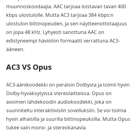
muunnoskoodaajia. AAC tarjoaa loistavan tavan 400
kbps ulostulolle. Mutta AC3 tarjoaa 384 kbps:n
ulostulon bittinopeuden, ja sen näytteenottotaajuus
on jopa 48 kHz. Lyhyesti sanottuna AAC on
edistyneempi häviötön formaatti verrattuna AC3-
ääneen.
AC3 VS Opus
AC3-äänikoodekki on peräisin Dolbysta ja toimii hyvin
Dolby-hyväksytyissä stereolaitteissa. Opus on
avoimen lähdekoodin audiokoodekki, joka on
suunniteltu interaktiivisiin sovelluksiin. Se voi toimia
hyvin alhaisilla ja suurilla bittinopeuksilla. Mutta Opus
tukee vain mono- ja stereokanavia.