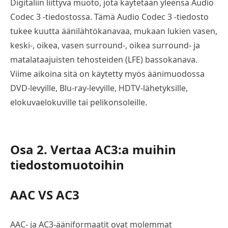
Digitaliin liittyvä muoto, jota käytetään yleensä Audio
Codec 3 -tiedostossa. Tämä Audio Codec 3 -tiedosto
tukee kuutta äänilähtökanavaa, mukaan lukien vasen,
keski-, oikea, vasen surround-, oikea surround- ja
matalataajuisten tehosteiden (LFE) bassokanava.
Viime aikoina sitä on käytetty myös äänimuodossa
DVD-levyille, Blu-ray-levyille, HDTV-lähetyksille,
elokuvaelokuville tai pelikonsoleille.
Osa 2. Vertaa AC3:a muihin
tiedostomuotoihin
AAC VS AC3
AAC- ja AC3-ääniformaatit ovat molemmat