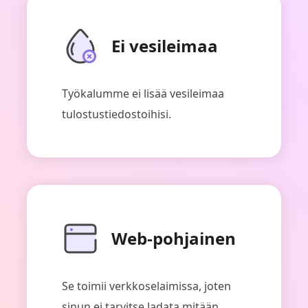
Ei vesileimaa
Työkalumme ei lisää vesileimaa
tulostustiedostoihisi.
Web-pohjainen
Se toimii verkkoselaimissa, joten
sinun ei tarvitse ladata mitään