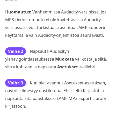
Huomautus:
Vanhemmissa Audacity-versioissa, jos
MP3-tiedostomuoto ei ole käytettävissä Audacity-
versiossasi, voit tarkistaa ja asentaa LAME-kooderin
käyttämällä vain Audacity-ohjelmistoa seuraavasti.
Vaihe 2
Napsauta Audacityn
ylänavigointiasetuksessa
Muokata
valikosta ja siitä,
siirry kohtaan ja napsauta
Asetukset
-välilehti.
Vaihe 3
Kun olet avannut Asetukset-asetuksen,
näytölle ilmestyy uusi ikkuna. Etsi sieltä Kirjastot ja
napsauta sitä päästäksesi LAME MP3 Export Library -
kirjastoon.