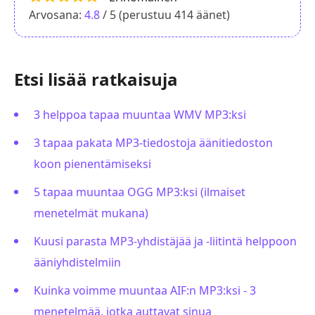
Arvosana:
4.8
/ 5 (perustuu
414
äänet)
Etsi lisää ratkaisuja
3 helppoa tapaa muuntaa WMV MP3:ksi
3 tapaa pakata MP3-tiedostoja äänitiedoston
koon pienentämiseksi
5 tapaa muuntaa OGG MP3:ksi (ilmaiset
menetelmät mukana)
Kuusi parasta MP3-yhdistäjää ja -liitintä helppoon
ääniyhdistelmiin
Kuinka voimme muuntaa AIF:n MP3:ksi - 3
menetelmää, jotka auttavat sinua