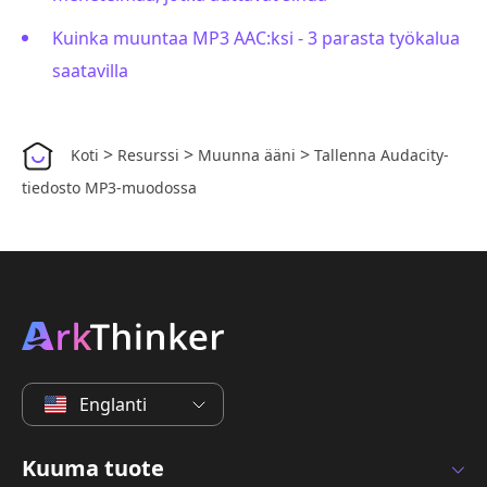
Kuinka muuntaa MP3 AAC:ksi - 3 parasta työkalua
saatavilla
>
>
>
Koti
Resurssi
Muunna ääni
Tallenna Audacity-
tiedosto MP3-muodossa
Englanti
Kuuma tuote