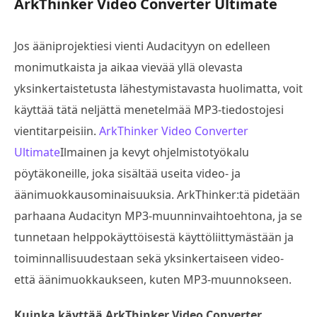
ArkThinker Video Converter Ultimate
Jos ääniprojektiesi vienti Audacityyn on edelleen
monimutkaista ja aikaa vievää yllä olevasta
yksinkertaistetusta lähestymistavasta huolimatta, voit
käyttää tätä neljättä menetelmää MP3-tiedostojesi
vientitarpeisiin.
ArkThinker Video Converter
Ultimate
Ilmainen ja kevyt ohjelmistotyökalu
pöytäkoneille, joka sisältää useita video- ja
äänimuokkausominaisuuksia. ArkThinker:tä pidetään
parhaana Audacityn MP3-muunninvaihtoehtona, ja se
tunnetaan helppokäyttöisestä käyttöliittymästään ja
toiminnallisuudestaan sekä yksinkertaiseen video-
että äänimuokkaukseen, kuten MP3-muunnokseen.
Kuinka käyttää ArkThinker Video Converter