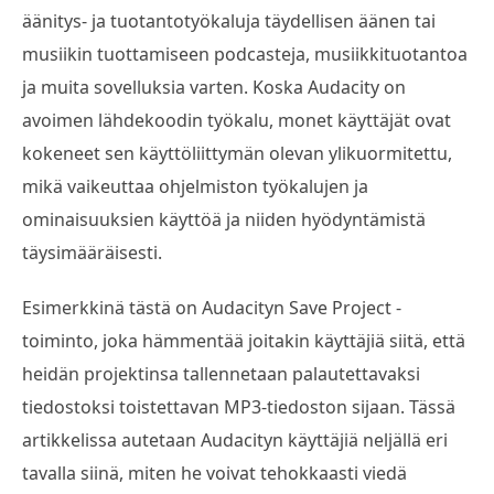
äänitys- ja tuotantotyökaluja täydellisen äänen tai
musiikin tuottamiseen podcasteja, musiikkituotantoa
ja muita sovelluksia varten. Koska Audacity on
avoimen lähdekoodin työkalu, monet käyttäjät ovat
kokeneet sen käyttöliittymän olevan ylikuormitettu,
mikä vaikeuttaa ohjelmiston työkalujen ja
ominaisuuksien käyttöä ja niiden hyödyntämistä
täysimääräisesti.
Esimerkkinä tästä on Audacityn Save Project -
toiminto, joka hämmentää joitakin käyttäjiä siitä, että
heidän projektinsa tallennetaan palautettavaksi
tiedostoksi toistettavan MP3-tiedoston sijaan. Tässä
artikkelissa autetaan Audacityn käyttäjiä neljällä eri
tavalla siinä, miten he voivat tehokkaasti viedä