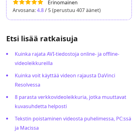
Erinomainen
Arvosana:
4.8
/ 5 (perustuu
407
äänet)
Etsi lisää ratkaisuja
Kuinka rajata AVI-tiedostoja online- ja offline-
videoleikkureilla
Kuinka voit käyttää videon rajausta DaVinci
Resolvessa
8 parasta verkkovideoleikkuria, jotka muuttavat
kuvasuhdetta helposti
Tekstin poistaminen videosta puhelimessa, PC:ssä
ja Macissa