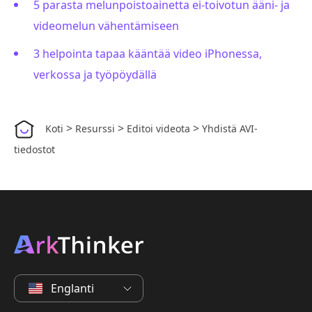
5 parasta melunpoistoainetta ei-toivotun ääni- ja
videomelun vähentämiseen
3 helpointa tapaa kääntää video iPhonessa,
verkossa ja työpöydällä
>
>
>
Koti
Resurssi
Editoi videota
Yhdistä AVI-
tiedostot
Englanti