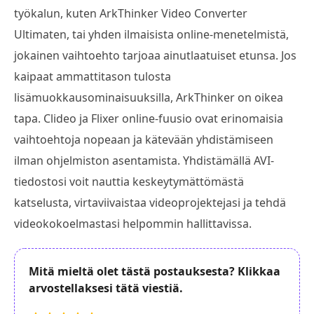
työkalun, kuten ArkThinker Video Converter
Ultimaten, tai yhden ilmaisista online-menetelmistä,
jokainen vaihtoehto tarjoaa ainutlaatuiset etunsa. Jos
kaipaat ammattitason tulosta
lisämuokkausominaisuuksilla, ArkThinker on oikea
tapa. Clideo ja Flixer online-fuusio ovat erinomaisia
vaihtoehtoja nopeaan ja kätevään yhdistämiseen
ilman ohjelmiston asentamista. Yhdistämällä AVI-
tiedostosi voit nauttia keskeytymättömästä
katselusta, virtaviivaistaa videoprojektejasi ja tehdä
videokokoelmastasi helpommin hallittavissa.
Mitä mieltä olet tästä postauksesta? Klikkaa
arvostellaksesi tätä viestiä.