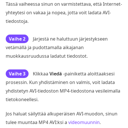
Tässä vaiheessa sinun on varmistettava, että Internet-
yhteytesi on vakaa ja nopea, jotta voit ladata AVI-
tiedostoja.
Vaihe 2
Järjestä ne haluttuun järjestykseen
vetämällä ja pudottamalla aikajanan
muokkausruudussa ladatut tiedostot.
Vaihe 3
Klikkaa
Viedä
-painiketta aloittaaksesi
prosessin. Kun yhdistäminen on valmis, voit ladata
yhdistetyn AVI-tiedoston MP4-tiedostona vesileimalla
tietokoneellesi.
Jos haluat säilyttää alkuperäisen AVI-muodon, sinun
tulee muuntaa MP4 AVI:ksi a
videomuunnin
.