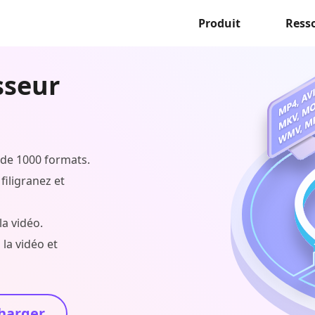
Produit
Ress
sseur
 de 1000 formats.
filigranez et
la vidéo.
la vidéo et
harger