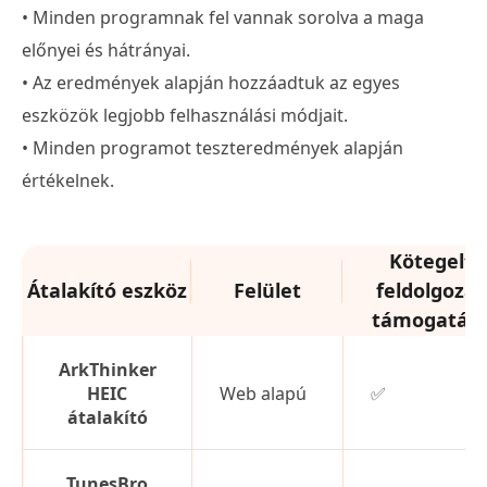
• Minden programnak fel vannak sorolva a maga
előnyei és hátrányai.
• Az eredmények alapján hozzáadtuk az egyes
eszközök legjobb felhasználási módjait.
• Minden programot teszteredmények alapján
értékelnek.
Kötegelt
Átalakító eszköz
Felület
feldolgozás
támogatás
ArkThinker
HEIC
Web alapú
✅
átalakító
TunesBro