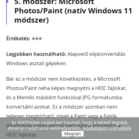
5. módszer: Microsoft
Photos/Paint (natív Windows 11
módszer)
Értékelés: ⭐⭐⭐
Legjobban használható:
Alapvető képkonvertálás
Windows asztali gépeken.
Bár ez a módszer nem következetes, a Microsoft
Photos/Paint néha képes megnyitni a HEIC fájlokat,
és a Mentés másként funkcióval JPG formátumba
konvertálni azokat. Ez a módszer azonban nem
teljesen megbízható, mivel a Paint vagy a Fotók
Az ArkThinker cookie-kat használ, hogy a lehető legjobb
alkalmazás egyes verziói nem tudják megnyitni a
élményt nyújthassa webhelyünkön.
Adatvédelmi irányelvek
Megvan
HEIC fájlokat.