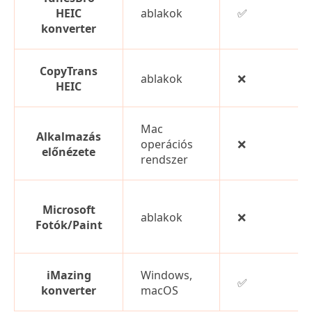
HEIC
ablakok
✅
konverter
CopyTrans
ablakok
❌
HEIC
Mac
Alkalmazás
operációs
❌
előnézete
rendszer
Microsoft
ablakok
❌
Fotók/Paint
iMazing
Windows,
✅
konverter
macOS