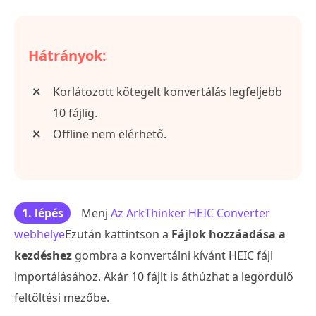
Hátrányok:
Korlátozott kötegelt konvertálás legfeljebb
10 fájlig.
Offline nem elérhető.
1. lépés
Menj
Az ArkThinker HEIC Converter
webhelye
Ezután kattintson a
Fájlok hozzáadása a
kezdéshez
gombra a konvertálni kívánt HEIC fájl
importálásához. Akár 10 fájlt is áthúzhat a legördülő
feltöltési mezőbe.