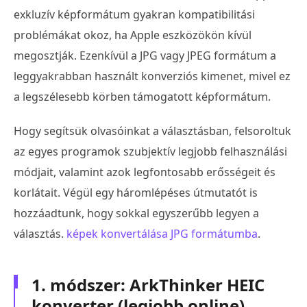
exkluzív képformátum gyakran kompatibilitási
problémákat okoz, ha Apple eszközökön kívül
megosztják. Ezenkívül a JPG vagy JPEG formátum a
leggyakrabban használt konverziós kimenet, mivel ez
a legszélesebb körben támogatott képformátum.
Hogy segítsük olvasóinkat a választásban, felsoroltuk
az egyes programok szubjektív legjobb felhasználási
módjait, valamint azok legfontosabb erősségeit és
korlátait. Végül egy háromlépéses útmutatót is
hozzáadtunk, hogy sokkal egyszerűbb legyen a
választás.
képek konvertálása JPG formátumba
.
1. módszer: ArkThinker HEIC
konverter (legjobb online)