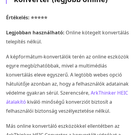
Értékelés: ⭐⭐⭐⭐⭐
Legjobban használható:
Online kötegelt konvertálás
telepítés nélkül.
A képformátum-konvertálók terén az online eszközök
egyre megbízhatóbbak, mivel a multimédiás
konvertálás eleve egyszerű. A legtöbb webes opció
hátulütője azonban az, hogy a felhasználók adatainak
védelme gyakran sérül. Szerencsére,
ArkThinker HEIC
átalakító
kiváló minőségű konverziót biztosít a
felhasználói biztonság veszélyeztetése nélkül.
Más online konvertáló eszközökkel ellentétben az
ArkThinker HEIC Converter a konvertált videókat a