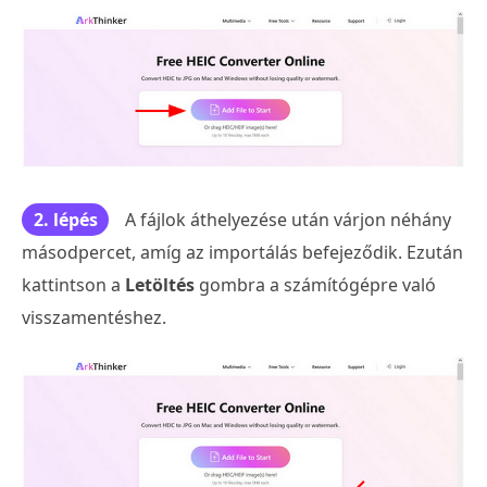
2. lépés
A fájlok áthelyezése után várjon néhány
másodpercet, amíg az importálás befejeződik. Ezután
kattintson a
Letöltés
gombra a számítógépre való
visszamentéshez.