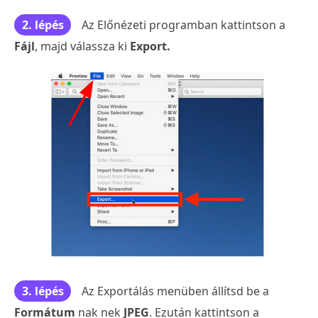
2. lépés
Az Előnézeti programban kattintson a
Fájl
, majd válassza ki
Export.
3. lépés
Az Exportálás menüben állítsd be a
Formátum
nak nek
JPEG
. Ezután kattintson a