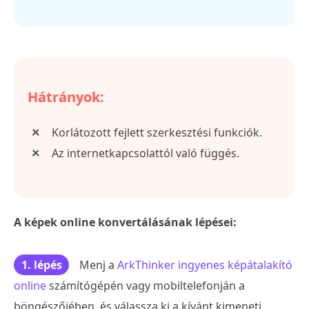
Hátrányok:
Korlátozott fejlett szerkesztési funkciók.
Az internetkapcsolattól való függés.
A képek online konvertálásának lépései:
1. lépés
Menj a
ArkThinker ingyenes képátalakító
online
számítógépén vagy mobiltelefonján a
böngészőjében, és válassza ki a kívánt kimeneti