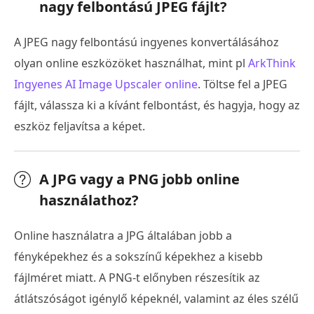
nagy felbontású JPEG fájlt?
A JPEG nagy felbontású ingyenes konvertálásához
olyan online eszközöket használhat, mint pl
ArkThink
Ingyenes AI Image Upscaler online
. Töltse fel a JPEG
fájlt, válassza ki a kívánt felbontást, és hagyja, hogy az
eszköz feljavítsa a képet.
A JPG vagy a PNG jobb online
használathoz?
Online használatra a JPG általában jobb a
fényképekhez és a sokszínű képekhez a kisebb
fájlméret miatt. A PNG-t előnyben részesítik az
átlátszóságot igénylő képeknél, valamint az éles szélű