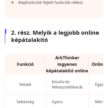
Alapfunkciók fejlett funkciók nélkül.
2. rész. Melyik a legjobb online
képátalakító
ArkThinker
Funkció
ingyenes
Online-
képátalakító online
Intuitív és
Felület
Egysze
felhasználóbarát
Sebesség
Gyors
Mérsék