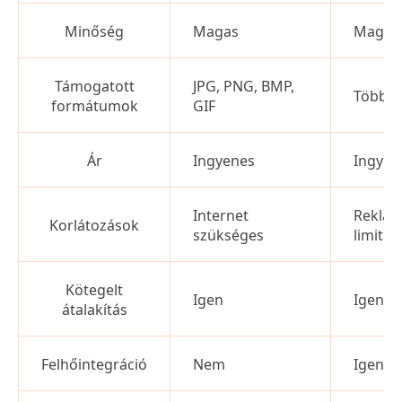
Minőség
Magas
Magas
Támogatott
JPG, PNG, BMP,
Többsz
formátumok
GIF
Ár
Ingyenes
Ingye
Internet
Reklám
Korlátozások
szükséges
limitek
Kötegelt
Igen
Igen
átalakítás
Felhőintegráció
Nem
Igen