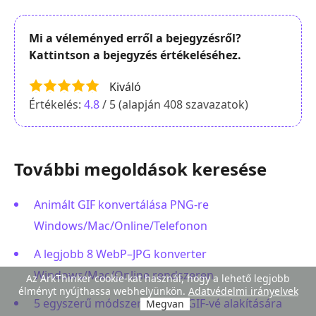
Mi a véleményed erről a bejegyzésről?
Kattintson a bejegyzés értékeléséhez.
Kiváló
Értékelés:
4.8
/ 5 (alapján
408
szavazatok)
További megoldások keresése
Animált GIF konvertálása PNG-re
Windows/Mac/Online/Telefonon
A legjobb 8 WebP–JPG konverter
Windows/Mac/Online rendszeren
Az ArkThinker cookie-kat használ, hogy a lehető legjobb
élményt nyújthassa webhelyünkön.
Adatvédelmi irányelvek
5 egyszerű módszer a WebP GIF-vé alakítására
Megvan