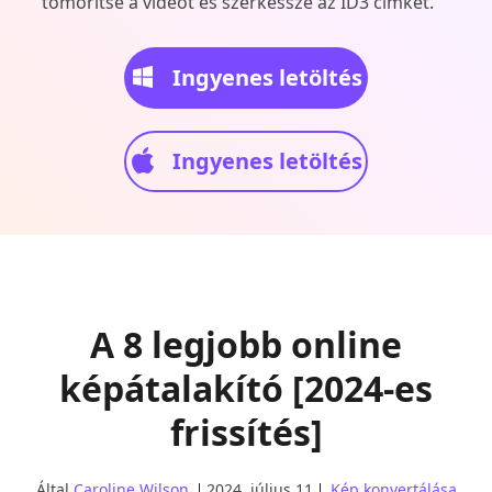
tömörítse a videót és szerkessze az ID3 címkét.
Ingyenes letöltés
Ingyenes letöltés
A 8 legjobb online
képátalakító [2024-es
frissítés]
Által
Caroline Wilson
2024. július 11
Kép konvertálása