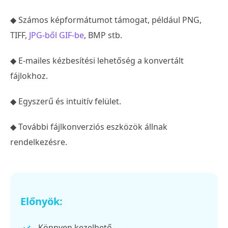
◆ Számos képformátumot támogat, például PNG,
TIFF,
JPG-ből GIF-be
, BMP stb.
◆ E-mailes kézbesítési lehetőség a konvertált
fájlokhoz.
◆ Egyszerű és intuitív felület.
◆ További fájlkonverziós eszközök állnak
rendelkezésre.
Előnyök:
Könnyen kezelhető.