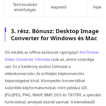
Testreszabási
Alapvető
Fejlett
lehetőségek
3. rész. Bónusz: Desktop Image
Converter for Windows és Mac
Ön inkább az offline eszközök rajongója?
ArkThinker
Video Converter Ultimate
csak az, amire szüksége
van. Ez a hatékony eszköz túlmutat a
videokonverzión, és erőteljes képkonverziós
képességeket kínál. Könnyedén konvertálhat
különféle képformátumokat, mint például GIF,
JPG/JPEG, PNG, WebP, BMP, DDS és TIF/TIFF, a speciális
funkciókkal, amelyek kéznél vannak. A kiemelkedő