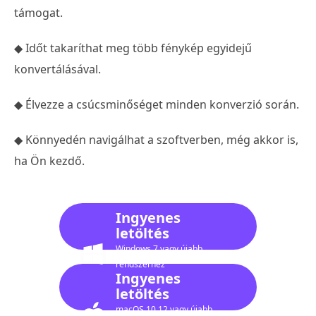
támogat.
◆ Időt takaríthat meg több fénykép egyidejű
konvertálásával.
◆ Élvezze a csúcsminőséget minden konverzió során.
◆ Könnyedén navigálhat a szoftverben, még akkor is,
ha Ön kezdő.
Ingyenes
letöltés
Windows 7 vagy újabb
rendszerhez
Ingyenes
letöltés
macOS 10.12 vagy újabb