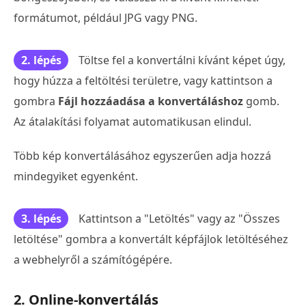
formátumot, például JPG vagy PNG.
2. lépés
Töltse fel a konvertálni kívánt képet úgy,
hogy húzza a feltöltési területre, vagy kattintson a
gombra
Fájl hozzáadása a konvertáláshoz
gomb.
Az átalakítási folyamat automatikusan elindul.
Több kép konvertálásához egyszerűen adja hozzá
mindegyiket egyenként.
3. lépés
Kattintson a "Letöltés" vagy az "Összes
letöltése" gombra a konvertált képfájlok letöltéséhez
a webhelyről a számítógépére.
2. Online-konvertálás