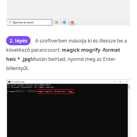
2. lépés
A szoftverben másolja ki és illessze be a
következő parancssort:
magick mogrify -format
heic * .jpg
Miután beírtad, nyomd meg az Enter
billentyűt.