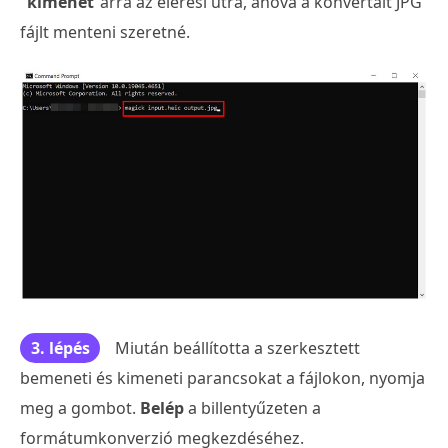
"
kimenet
"arra az elérési útra, ahová a konvertált JPG
fájlt menteni szeretné.
3. lépés
Miután beállította a szerkesztett
bemeneti és kimeneti parancsokat a fájlokon, nyomja
meg a gombot.
Belép
a billentyűzeten a
formátumkonverzió megkezdéséhez.