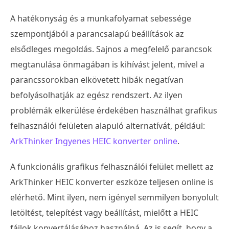
A hatékonyság és a munkafolyamat sebessége
szempontjából a parancsalapú beállítások az
elsődleges megoldás. Sajnos a megfelelő parancsok
megtanulása önmagában is kihívást jelent, mivel a
parancssorokban elkövetett hibák negatívan
befolyásolhatják az egész rendszert. Az ilyen
problémák elkerülése érdekében használhat grafikus
felhasználói felületen alapuló alternatívát, például:
ArkThinker Ingyenes HEIC konverter online
.
A funkcionális grafikus felhasználói felület mellett az
ArkThinker HEIC konverter eszköze teljesen online is
elérhető. Mint ilyen, nem igényel semmilyen bonyolult
letöltést, telepítést vagy beállítást, mielőtt a HEIC
fájlok konvertálásához használná. Az is segít, hogy a