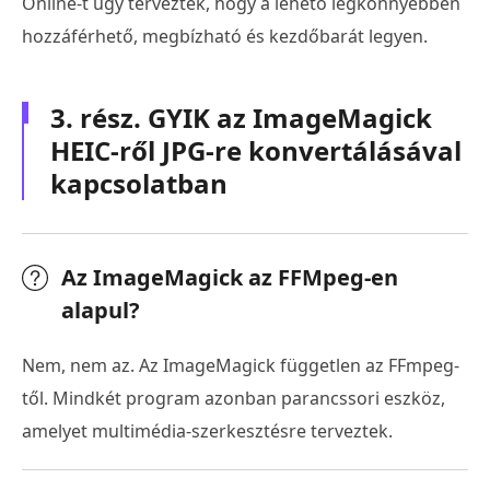
Online-t úgy tervezték, hogy a lehető legkönnyebben
hozzáférhető, megbízható és kezdőbarát legyen.
3. rész. GYIK az ImageMagick
HEIC-ről JPG-re konvertálásával
kapcsolatban
Az ImageMagick az FFMpeg-en
alapul?
Nem, nem az. Az ImageMagick független az FFmpeg-
től. Mindkét program azonban parancssori eszköz,
amelyet multimédia-szerkesztésre terveztek.