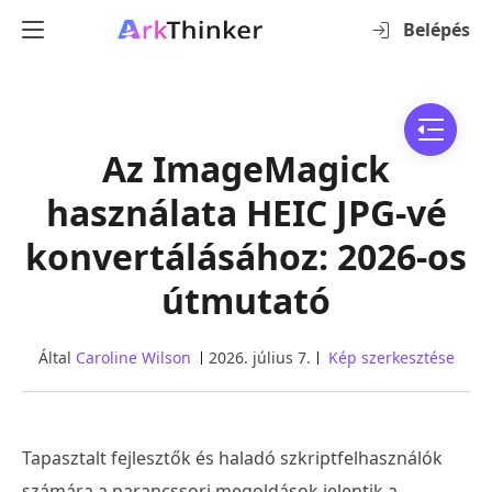
Belépés
Az ImageMagick
használata HEIC JPG-vé
konvertálásához: 2026-os
útmutató
Által
Caroline Wilson
2026. július 7.
Kép szerkesztése
Tapasztalt fejlesztők és haladó szkriptfelhasználók
számára a parancssori megoldások jelentik a