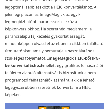
legoptimálisabb eszközt a HEIC konvertáláshoz. A
jelenlegi piacon az ImageMagick az egyik
legmegbízhatóbb parancssori eszköz a
képkonverziókhoz. Ha szeretnéd megismerni a
parancsalapú fájlkezelés gyakorlatiasságát,
mindenképpen olvasd el az ebben a cikkben található
útmutatónkat, amely bemutatja a használatához
szükséges folyamatot.
ImageMagick HEIC-ből JPG-
be konvertáláshoz
Emellett egy grafikus felhasználói
felületen alapuló alternatívát is biztosítunk a nem
programozó felhasználók számára, akik a lehető
legegyszerűbben szeretnék konvertálni a HEIC
képeket.