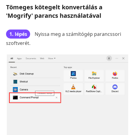
Tömeges kötegelt konvertálás a
'Mogrify' parancs használatával
1. lépés
Nyissa meg a számítógép parancssori
szoftverét.