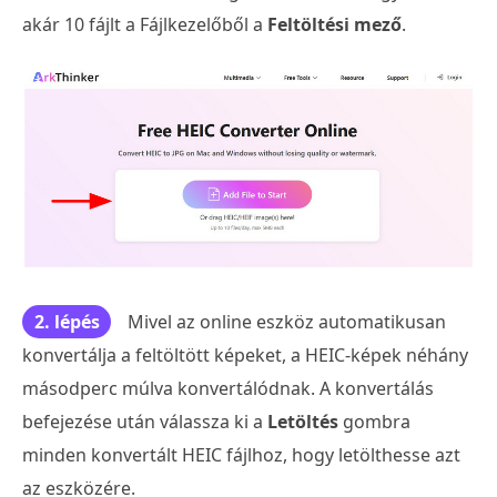
akár 10 fájlt a Fájlkezelőből a
Feltöltési mező
.
2. lépés
Mivel az online eszköz automatikusan
konvertálja a feltöltött képeket, a HEIC-képek néhány
másodperc múlva konvertálódnak. A konvertálás
befejezése után válassza ki a
Letöltés
gombra
minden konvertált HEIC fájlhoz, hogy letölthesse azt
az eszközére.