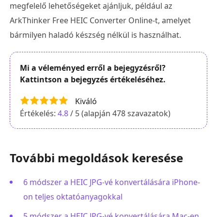
megfelelő lehetőségeket ajánljuk, például az
ArkThinker Free HEIC Converter Online-t, amelyet
bármilyen haladó készség nélkül is használhat.
Mi a véleményed erről a bejegyzésről?
Kattintson a bejegyzés értékeléséhez.
Kiváló
Értékelés:
4.8
/ 5 (alapján
478
szavazatok)
További megoldások keresése
6 módszer a HEIC JPG-vé konvertálására iPhone-
on teljes oktatóanyagokkal
5 módszer a HEIC JPG-vé konvertálására Mac-en