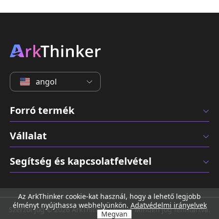
angol
Forró termék
Vállalat
Segítség és kapcsolatfelvétel
Az ArkThinker cookie-kat használ, hogy a lehető legjobb
élményt nyújthassa webhelyünkön.
Adatvédelmi irányelvek
Szerzői jog © 2026 ArkThinker Studio. Minden jog fenntartva.
Megvan