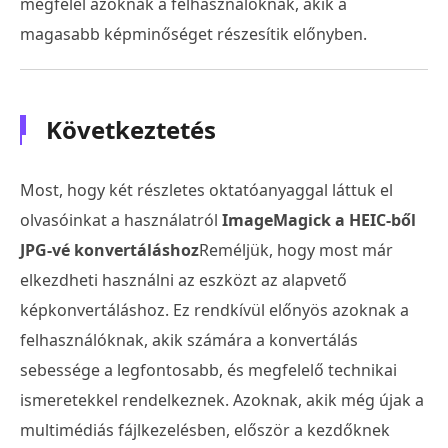
megfelel azoknak a felhasználóknak, akik a
magasabb képminőséget részesítik előnyben.
Következtetés
Most, hogy két részletes oktatóanyaggal láttuk el
olvasóinkat a használatról
ImageMagick a HEIC-ből
JPG-vé konvertáláshoz
Reméljük, hogy most már
elkezdheti használni az eszközt az alapvető
képkonvertáláshoz. Ez rendkívül előnyös azoknak a
felhasználóknak, akik számára a konvertálás
sebessége a legfontosabb, és megfelelő technikai
ismeretekkel rendelkeznek. Azoknak, akik még újak a
multimédiás fájlkezelésben, először a kezdőknek