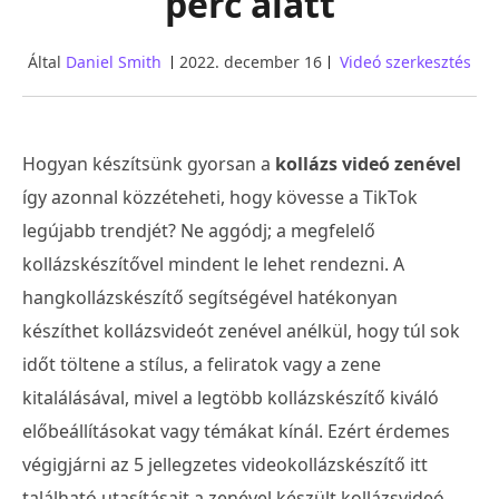
perc alatt
Által
Daniel Smith
2022. december 16
Videó szerkesztés
Hogyan készítsünk gyorsan a
kollázs videó zenével
így azonnal közzéteheti, hogy kövesse a TikTok
legújabb trendjét? Ne aggódj; a megfelelő
kollázskészítővel mindent le lehet rendezni. A
hangkollázskészítő segítségével hatékonyan
készíthet kollázsvideót zenével anélkül, hogy túl sok
időt töltene a stílus, a feliratok vagy a zene
kitalálásával, mivel a legtöbb kollázskészítő kiváló
előbeállításokat vagy témákat kínál. Ezért érdemes
végigjárni az 5 jellegzetes videokollázskészítő itt
található utasításait a zenével készült kollázsvideó