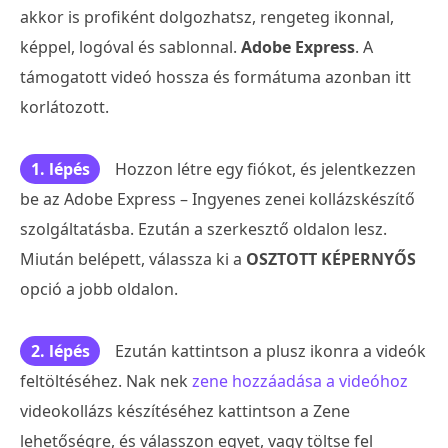
akkor is profiként dolgozhatsz, rengeteg ikonnal,
képpel, logóval és sablonnal.
Adobe Express
. A
támogatott videó hossza és formátuma azonban itt
korlátozott.
1. lépés
Hozzon létre egy fiókot, és jelentkezzen
be az Adobe Express – Ingyenes zenei kollázskészítő
szolgáltatásba. Ezután a szerkesztő oldalon lesz.
Miután belépett, válassza ki a
OSZTOTT KÉPERNYŐS
opció a jobb oldalon.
2. lépés
Ezután kattintson a plusz ikonra a videók
feltöltéséhez. Nak nek
zene hozzáadása a videóhoz
videokollázs készítéséhez kattintson a Zene
lehetőségre, és válasszon egyet, vagy töltse fel