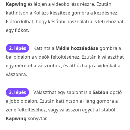
Kapwing
és lépjen a videokollázs részre. Ezután
kattintson a Kollázs készítése gombra a kezdéshez.
Előfordulhat, hogy későbbi használatra is létrehozhat
egy fiókot.
2. lépés
Kattints a
Média hozzáadása
gombra a
bal oldalon a videók feltöltéséhez. Ezután kiválaszthat
egy méretet a vászonhoz, és áthúzhatja a videókat a
vászonra.
3. lépés
Választhat egy sablont is a
Sablon
opció
a jobb oldalon. Ezután kattintson a Hang gombra a
zene feltöltéséhez, vagy válasszon egyet a listából
Kapwing
könyvtár.