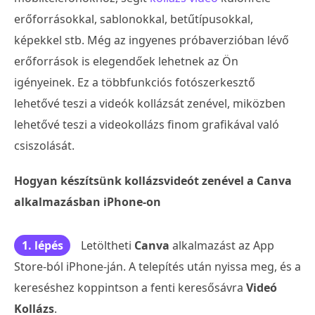
erőforrásokkal, sablonokkal, betűtípusokkal,
képekkel stb. Még az ingyenes próbaverzióban lévő
erőforrások is elegendőek lehetnek az Ön
igényeinek. Ez a többfunkciós fotószerkesztő
lehetővé teszi a videók kollázsát zenével, miközben
lehetővé teszi a videokollázs finom grafikával való
csiszolását.
Hogyan készítsünk kollázsvideót zenével a Canva
alkalmazásban iPhone-on
1. lépés
Letöltheti
Canva
alkalmazást az App
Store-ból iPhone-ján. A telepítés után nyissa meg, és a
kereséshez koppintson a fenti keresősávra
Videó
Kollázs
.