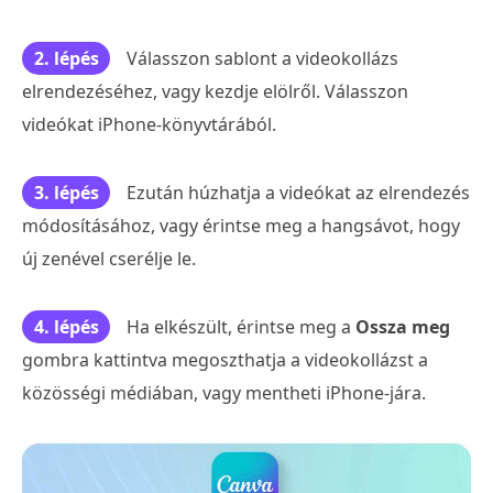
2. lépés
Válasszon sablont a videokollázs
elrendezéséhez, vagy kezdje elölről. Válasszon
videókat iPhone-könyvtárából.
3. lépés
Ezután húzhatja a videókat az elrendezés
módosításához, vagy érintse meg a hangsávot, hogy
új zenével cserélje le.
4. lépés
Ha elkészült, érintse meg a
Ossza meg
gombra kattintva megoszthatja a videokollázst a
közösségi médiában, vagy mentheti iPhone-jára.