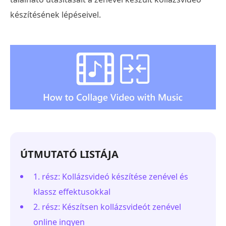
készítésének lépéseivel.
ÚTMUTATÓ LISTÁJA
1. rész: Kollázsvideó készítése zenével és
klassz effektusokkal
2. rész: Készítsen kollázsvideót zenével
online ingyen