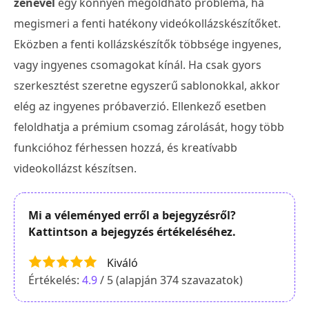
zenével
egy könnyen megoldható probléma, ha
megismeri a fenti hatékony videókollázskészítőket.
Eközben a fenti kollázskészítők többsége ingyenes,
vagy ingyenes csomagokat kínál. Ha csak gyors
szerkesztést szeretne egyszerű sablonokkal, akkor
elég az ingyenes próbaverzió. Ellenkező esetben
feloldhatja a prémium csomag zárolását, hogy több
funkcióhoz férhessen hozzá, és kreatívabb
videokollázst készítsen.
Mi a véleményed erről a bejegyzésről?
Kattintson a bejegyzés értékeléséhez.
Kiváló
Értékelés:
4.9
/ 5 (alapján
374
szavazatok)