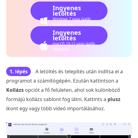
Ingyenes
letöltés
Windows 7 vagy újabb
rendszerhez
Ingyenes
letöltés
macOS 10.12 vagy újabb
verzióhoz
1. lépés
A letöltés és telepítés után indítsa el a
programot a számítógépén. Ezután kattintson a
Kollázs
opciót a fő felületen, ahol sok különböző
formájú kollázs sablont fog látni. Kattints a
plusz
ikont egy vagy több videó importálásához.