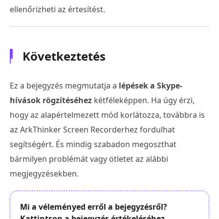
ellenőrizheti az értesítést.
Következtetés
Ez a bejegyzés megmutatja a
lépések a Skype-
hívások rögzítéséhez
kétféleképpen. Ha úgy érzi,
hogy az alapértelmezett mód korlátozza, továbbra is
az ArkThinker Screen Recorderhez fordulhat
segítségért. És mindig szabadon megoszthat
bármilyen problémát vagy ötletet az alábbi
megjegyzésekben.
Mi a véleményed erről a bejegyzésről?
Kattintson a bejegyzés értékeléséhez.