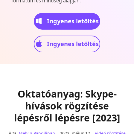
formátum és minőség alapján.
Ingyenes letöltés
Ingyenes letöltés
Oktatóanyag: Skype-
hívások rögzítése
lépésről lépésre [2023]
Által
Melvin Pangilinan
2023. május 12
Videó rögzítése