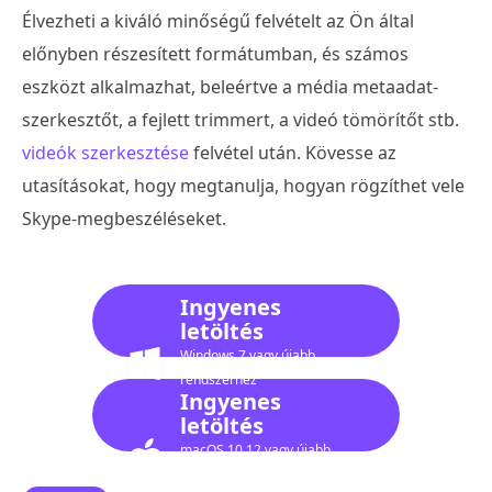
Élvezheti a kiváló minőségű felvételt az Ön által
előnyben részesített formátumban, és számos
eszközt alkalmazhat, beleértve a média metaadat-
szerkesztőt, a fejlett trimmert, a videó tömörítőt stb.
videók szerkesztése
felvétel után. Kövesse az
utasításokat, hogy megtanulja, hogyan rögzíthet vele
Skype-megbeszéléseket.
Ingyenes
letöltés
Windows 7 vagy újabb
rendszerhez
Ingyenes
letöltés
macOS 10.12 vagy újabb
verzióhoz