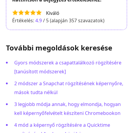
Kiváló
Értékelés:
4.9
/ 5 (alapján
357
szavazatok)
További megoldások keresése
Gyors módszerek a csapattalálkozó rögzítésére
[tanúsított módszerek]
2 módszer a Snapchat rögzítésének képernyőre,
mások tudta nélkül
3 legjobb módja annak, hogy elmondja, hogyan
kell képernyőfelvételt készíteni Chromebookon
4 mód a képernyő rögzítésére a Quicktime