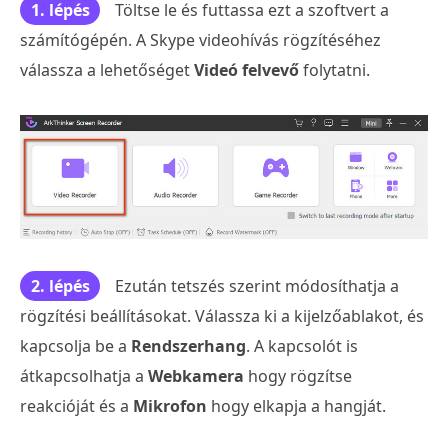
1. lépés
Töltse le és futtassa ezt a szoftvert a
számítógépén. A Skype videohívás rögzítéséhez
válassza a lehetőséget
Videó felvevő
folytatni.
2. lépés
Ezután tetszés szerint módosíthatja a
rögzítési beállításokat. Válassza ki a kijelzőablakot, és
kapcsolja be a
Rendszerhang
. A kapcsolót is
átkapcsolhatja a
Webkamera
hogy rögzítse
reakcióját és a
Mikrofon
hogy elkapja a hangját.