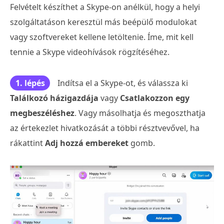
Felvételt készíthet a Skype-on anélkül, hogy a helyi
szolgáltatáson keresztül más beépülő modulokat
vagy szoftvereket kellene letöltenie. Íme, mit kell
tennie a Skype videohívások rögzítéséhez.
1. lépés
Indítsa el a Skype-ot, és válassza ki
Találkozó házigazdája
vagy
Csatlakozzon egy
megbeszéléshez
. Vagy másolhatja és megoszthatja
az értekezlet hivatkozását a többi résztvevővel, ha
rákattint
Adj hozzá embereket
gomb.