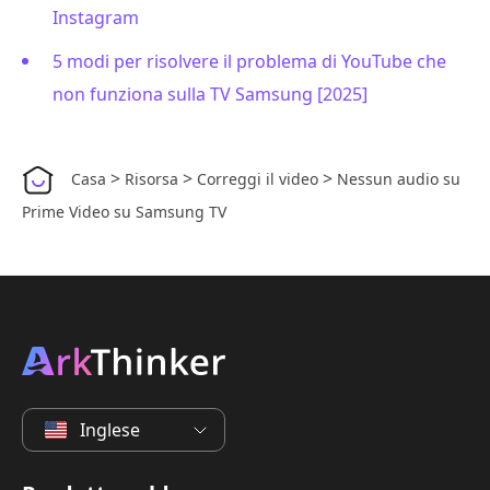
Instagram
5 modi per risolvere il problema di YouTube che
non funziona sulla TV Samsung [2025]
>
>
>
Casa
Risorsa
Correggi il video
Nessun audio su
Prime Video su Samsung TV
Inglese