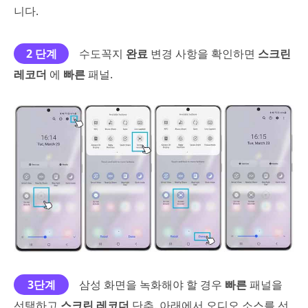
니다.
2 단계
수도꼭지
완료
변경 사항을 확인하면
스크린
레코더
에
빠른
패널.
3단계
삼성 화면을 녹화해야 할 경우
빠른
패널을
선택하고
스크린 레코더
단추. 아래에서 오디오 소스를 선